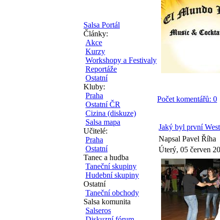
Salsa Portál
Články:
Akce
Kurzy
Workshopy a Festivaly
Reportáže
Ostatní
Kluby:
Praha
Počet komentářů: 0
Ostatní ČR
Cizina (diskuze)
Salsa mapa
Jaký byl první Wes
Učitelé:
Napsal Pavel Říha
Praha
Ostatní
Úterý, 05 červen 2
Tanec a hudba
Taneční skupiny
Hudební skupiny
Ostatní
Taneční obchody
Salsa komunita
Salseros
Diskuzní fórum