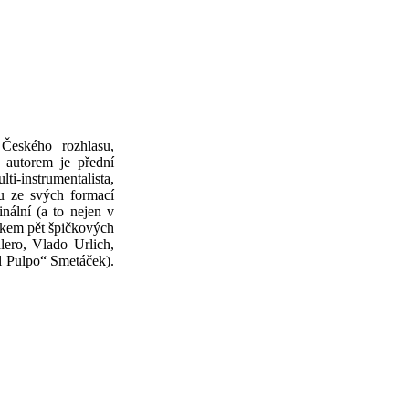
 Českého rozhlasu,
 autorem je přední
-instrumentalista,
ou ze svých formací
ální (a to nejen v
lkem pět špičkových
ero, Vlado Urlich,
l Pulpo“ Smetáček).