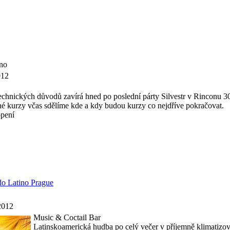
ino
012
technických důvodů zavírá hned po poslední párty Silvestr v Rinconu 3
né kurzy včas sdělíme kde a kdy budou kurzy co nejdříve pokračovat.
pení
o Latino Prague
2012
Music & Coctail Bar
Latinskoamerická hudba po celý večer v příjemně klimatizov