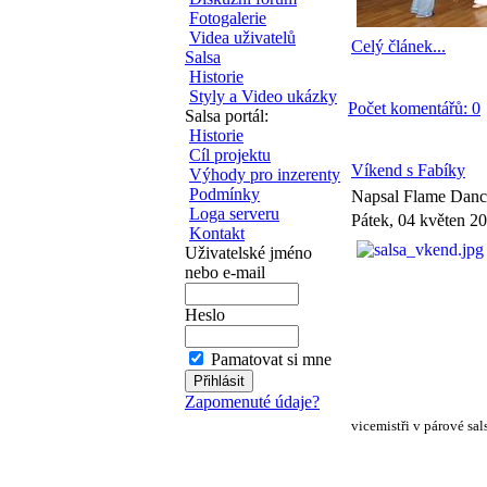
Fotogalerie
Videa uživatelů
Celý článek...
Salsa
Historie
Styly a Video ukázky
Počet komentářů: 0
Salsa portál:
Historie
Cíl projektu
Víkend s Fabíky
Výhody pro inzerenty
Podmínky
Napsal Flame Dan
Loga serveru
Pátek, 04 květen 2
Kontakt
Uživatelské jméno
nebo e-mail
Heslo
Pamatovat si mne
Zapomenuté údaje?
vicemistři v párové sal