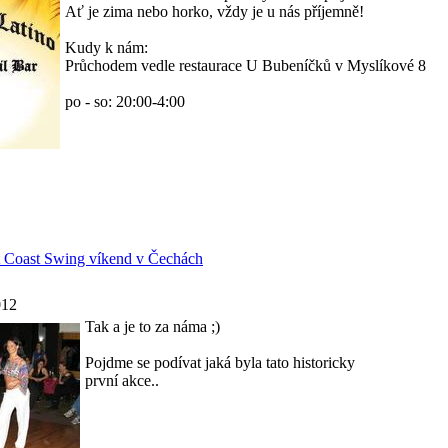
Ať je zima nebo horko, vždy je u nás příjemně!
Kudy k nám:
Průchodem vedle restaurace U Bubeníčků v Myslíkové 8
po - so: 20:00-4:00
t Coast Swing víkend v Čechách
012
Tak a je to za náma ;)
Pojdme se podívat jaká byla tato historicky
první akce..