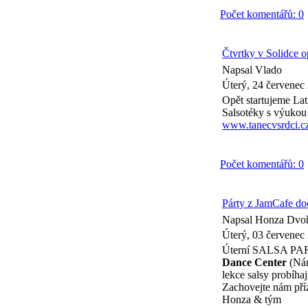
Počet komentářů: 0
Čtvrtky v Solidce o
Napsal Vlado
Úterý, 24 červenec
Opět startujeme Lat
Salsotéky s výukou 
www.tanecvsrdci.c
Počet komentářů: 0
Párty z JamCafe d
Napsal Honza Dvo
Úterý, 03 červenec
Úterní SALSA P
Dance Center
(Nár
lekce salsy probíha
Zachovejte nám příz
Honza & tým