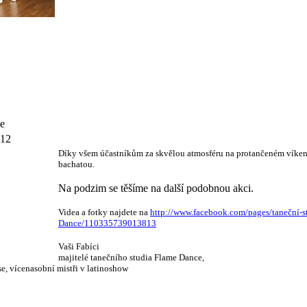
ce
012
Díky všem účastníkům za skvělou atmosféru na protančeném víken
bachatou.
Na podzim se těšíme na další podobnou akci.
Videa a fotky najdete na
http://www.facebook.com/pages/taneční-s
Dance/110335739013813
Vaši Fabíci
majitelé tanečního studia Flame Dance,
se, vícenasobní mistři v latinoshow