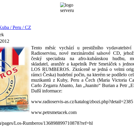
uba / Peru / CZ
ček
 2012
Tento měsíc vychází u prestižního vydavatelství
Radioservisu, nové mezinárodní salsové CD, jehož
český specialista na afro-kubánskou hudbu, multi
skladatel, aranžér a kapelník Petr Smetáček s jedn
LOS RUMBEROS. Zkráceně se jedná o velmi origin
rámci Česka) hudební počin, na kterém se podílelo ce
muzikantů z Kuby, Peru a Čech (Maria Victoria Cal
Carlo Zegarra Abanto, Jan „Juanito“ Burian a Petr „E
Další informace:
www.radioservis-as.cz/katalog/zbozi.php?detail=2385
www.petrsmetacek.com
/pages/Los-Rumberos/136898899710878?ref=hl