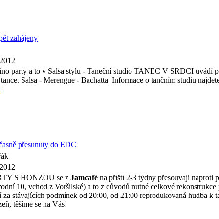
pět zahájeny
 2012
ino party a to v Salsa stylu - Taneční studio TANEC V SRDCI uvádí pr
tance. Salsa - Merengue - Bachatta. Informace o tančním studiu najdet
z
očasně přesunuty do EDC
řák
 2012
ARTY S HONZOU se z
Jamcafé
na příští 2-3 týdny přesouvají naproti p
odní 10, vchod z Voršilské) a to z důvodů nutné celkové rekonstrukce
jí za stávajících podmínek od 20:00, od 21:00 reprodukovaná hudba k t
eň, těšíme se na Vás!