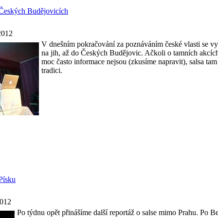
v Českých Budějovicích
2012
V dnešním pokračování za poznáváním české vlasti se vy
na jih, až do Českých Budějovic. Ačkoli o tamních akcích
moc často informace nejsou (zkusíme napravit), salsa tam
tradici.
 Písku
2012
Po týdnu opět přinášíme další reportáž o salse mimo Prahu. Po B