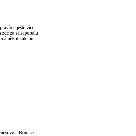
pravíme ještě více
 zde za salsaportalu
 má několikaletou
enešovu a Brnu se