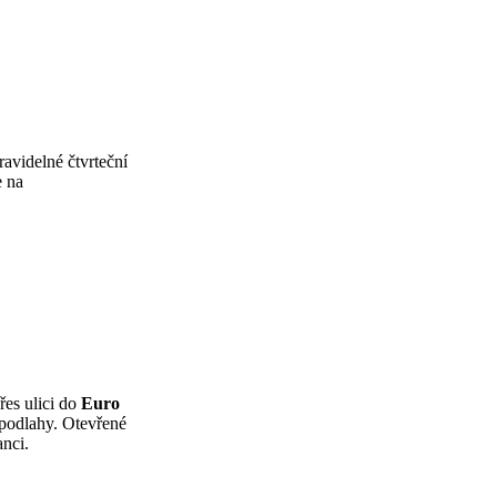
avidelné čtvrteční
e na
řes ulici do
Euro
 podlahy. Otevřené
anci.