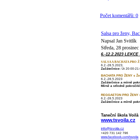
Počet komentářů: 0
Salsa pro ženy, Ba
Napsal Jan Svitlík
Středa, 28 prosinec
6.-12.2.2023 LEKCE
SALSA A BACHATA PRO 
6.2.-28.5.2023
Začátečnice:
Út 20:00-21:
BACHATA PRO ŽENY s Ž
6.2.-28.5.2023
Začátečnice a mírně pokr
Mírně a středně pokročilé
REGGAETON PRO ŽENY s
6.2.-28.5.2023
Začátečnice a mírně pokr
Taneční škola Voilà
www.tsvoila.cz
info@tsvoila.cz
+420 731 142 796
www.facebook.com/tsvoila