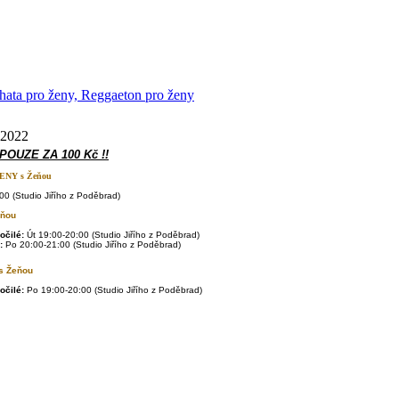
chata pro ženy, Reggaeton pro ženy
 2022
 POUZE ZA 100 Kč !!
ŽENY s
Žeňou
00 (Studio Jiřího z Poděbrad)
eňou
očilé:
Út 19:00-20:00 (Studio Jiřího z Poděbrad)
:
Po
20:00-21:00 (Studio Jiřího z Poděbrad)
 Žeňou
očilé:
Po
19:00-20:00 (Studio Jiřího z Poděbrad)