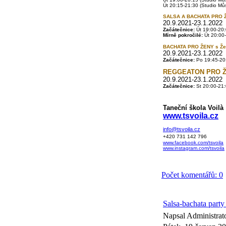
Út 20:15-21:30 (Studio Mů
SALSA A BACHATA PRO 
20.9.2021-23.1.2022
Začátečnice:
Út 19:00-20:
Mírně pokročilé:
Út 20:00-
BACHATA PRO ŽENY s Ž
20.9.2021-23.1.2022
Začátečnice:
Po
19:45-20:
REGGEATON PRO Ž
20.9.2021-23.1.2022
Začátečnice:
St
20:00-21:0
Taneční škola Voilà
www.tsvoila.cz
info@tsvoila.cz
+420 731 142 796
www.facebook.com/tsvoila
www.instagram.com/tsvoila
Počet komentářů: 0
Salsa-bachata part
Napsal Administrat