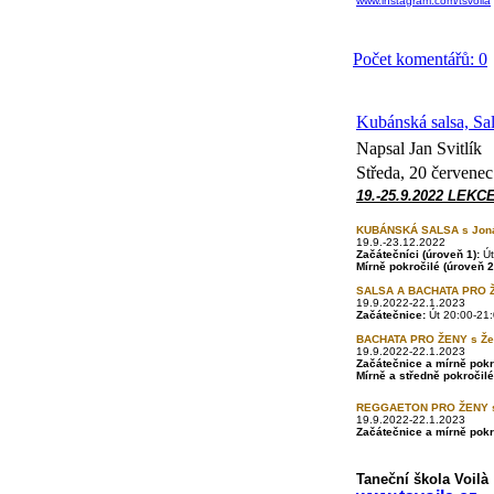
www.instagram.com/tsvoila
Počet komentářů: 0
Kubánská salsa, Sa
Napsal Jan Svitlík
Středa, 20 červene
19.-25.9.2022 LEKC
KUBÁNSKÁ SALSA s Jon
19.9.-23.12.2022
Začátečníci
(úroveň 1):
Út
Mírně pokročilé
(úroveň 2
SALSA A BACHATA PRO 
19.9.2022-22.1.2023
Začátečnice:
Út 20:00-21:
BACHATA PRO ŽENY s Ž
19.9.2022-22.1.2023
Začátečnice a mírně pokr
Mírně a středně pokročilé
REGGAETON PRO ŽENY s
19.9.2022-22.1.2023
Začátečnice a mírně pokr
Taneční škola Voilà