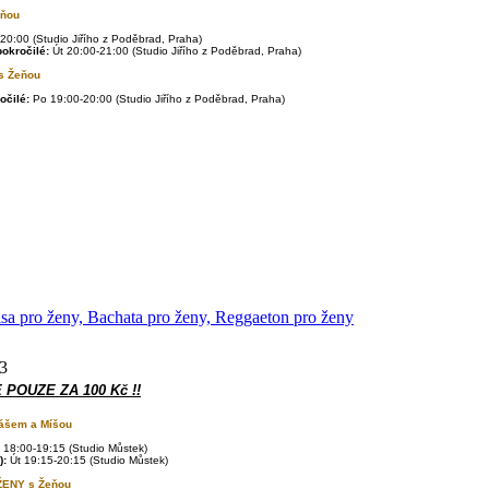
eňou
20:00 (Studio Jiřího z Poděbrad
, Praha
)
okročilé:
Út
20:00-21:00 (Studio Jiřího z Poděbrad
, Praha
)
 Žeňou
očilé:
Po
19:00-20:00 (Studio Jiřího z Poděbrad, Praha)
lsa pro ženy, Bachata pro ženy, Reggaeton pro ženy
23
E POUZE ZA 100 Kč !!
ášem a Míšou
 18:00-19:15 (
Studio Můstek)
):
Út 19:15-20:15 (Studio Můstek)
ŽENY s
Žeňou