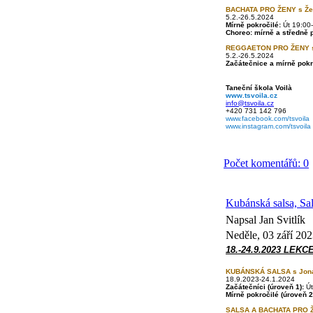
BACHATA PRO ŽENY s Ž
5.2.-26.5.2024
Mírně pokročilé:
Út 19:00-
Choreo: mírně a středně p
REGGAETON PRO ŽENY s
5.2.-26.5.2024
Začátečnice a mírně pokr
Taneční škola Voilà
www.tsvoila.cz
info@tsvoila.cz
+420 731 142 796
www.facebook.com/tsvoila
www.instagram.com/tsvoila
Počet komentářů: 0
Kubánská salsa, Sa
Napsal Jan Svitlík
Neděle, 03 září 20
18.-24.9.2023 LEKC
KUBÁNSKÁ SALSA s Jon
18.9.2023-24.1.2024
Začátečníci
(úroveň 1):
Út
Mírně pokročilé
(úroveň 2
SALSA A BACHATA PRO 