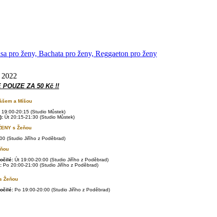
lsa pro ženy, Bachata pro ženy, Reggaeton pro ženy
c 2022
E POUZE ZA 50 Kč !!
ášem a Míšou
 19:00-20:15 (
Studio Můstek)
):
Út 20:15-21:30 (Studio Můstek)
ŽENY s
Žeňou
00 (Studio Jiřího z Poděbrad)
eňou
očilé:
Út 19:00-20:00 (Studio Jiřího z Poděbrad)
:
Po
20:00-21:00 (Studio Jiřího z Poděbrad)
 Žeňou
očilé:
Po
19:00-20:00 (Studio Jiřího z Poděbrad)