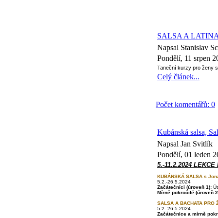
SALSA A LATIN
Napsal Stanislav 
Pondělí, 11 srpen 
Taneční kurzy pro ženy s
Celý článek...
Počet komentářů: 0
Kubánská salsa, Sa
Napsal Jan Svitlík
Pondělí, 01 leden 
5.-11.2.2024 LEKCE
KUBÁNSKÁ SALSA s Jon
5.2.-26.5.2024
Začátečníci
(úroveň 1):
Út
Mírně pokročilé
(úroveň 2
SALSA A BACHATA PRO 
5.2.-26.5.2024
Začátečnice a mírně pokr