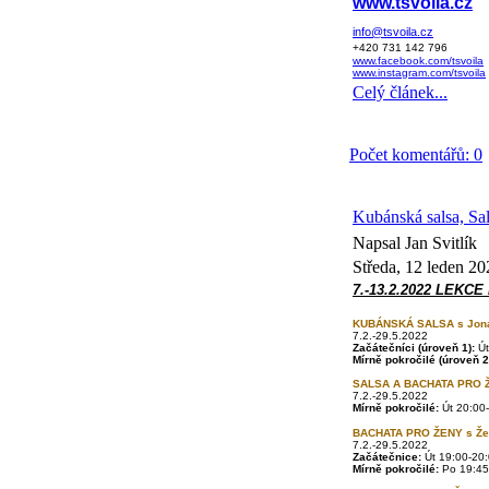
www.tsvoila.cz
info@tsvoila.cz
+420 731 142 796
www.facebook.com/tsvoila
www.instagram.com/tsvoila
Celý článek...
Počet komentářů: 0
Kubánská salsa, Sa
Napsal Jan Svitlík
Středa, 12 leden 20
7.-13.2.2022 LEKCE
KUBÁNSKÁ SALSA s Jon
7.2.-29.5.2022
Začátečníci
(úroveň 1):
Út
Mírně pokročilé
(úroveň 2
SALSA A BACHATA PRO 
7.2.-29.5.2022
Mírně pokročilé:
Út 20:00-
BACHATA PRO ŽENY s Ž
7.2.-29.5.2022
Začátečnice:
Út 19:00-20:
Mírně pokročilé:
Po
19:45