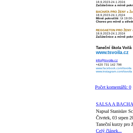
18.9.2023-24.1.2024
Začátečnice a mírně pokr
BACHATA PRO ŽENY s Ž
18.9.2023-24.1.2024
Mírně pokročilé:
Út 19:00-
Choreo pro mírně a střed
REGGAETON PRO ŽENY s
18.9.2023-24.1.2024
Začátečnice a mírně pokr
Taneční škola Voilà
www.tsvoila.cz
info@tsvoila.cz
+420 731 142 796
www.facebook.com/tsvoila
www.instagram.com/tsvoila
Počet komentářů: 0
SALSA A BACHA
Napsal Stanislav 
Čtvrtek, 03 srpen 
Taneční kurzy pro ž
Celý článek...