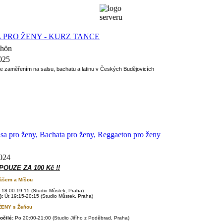
A PRO ŽENY - KURZ TANCE
Schön
2025
e zaměřením na salsu, bachatu a latinu v Českých Budějovicích
lsa pro ženy, Bachata pro ženy, Reggaeton pro ženy
2024
 POUZE ZA 100 Kč !!
ášem a Míšou
 18:00-19:15 (Studio Můstek
, Praha
)
):
Út 19:15-20:15 (Studio Můstek
, Praha
)
ŽENY s
Žeňou
očilé:
Po 20:00-21:00 (Studio Jiřího z Poděbrad
, Praha
)