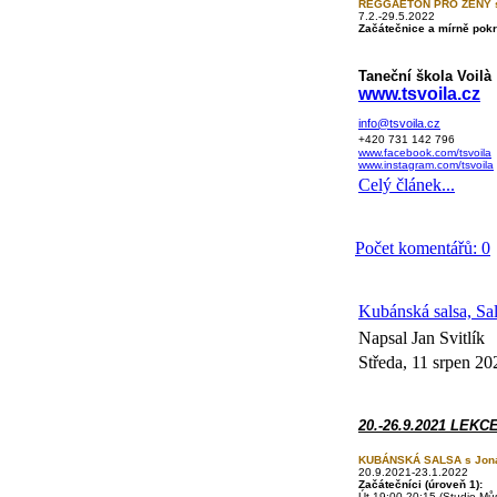
REGGAETON PRO ŽENY s
7.2.-29.5.2022
Začátečnice a mírně pokr
Taneční škola Voilà
www.tsvoila.cz
info@tsvoila.cz
+420 731 142 796
www.facebook.com/tsvoila
www.instagram.com/tsvoila
Celý článek...
Počet komentářů: 0
Kubánská salsa, Sa
Napsal Jan Svitlík
Středa, 11 srpen 20
20.-26.9.2021 LEKC
KUBÁNSKÁ SALSA s Jon
20.9.2021-23.1.2022
Začátečníci
(úroveň 1):
Út 19:00-20:15 (
Studio Mů