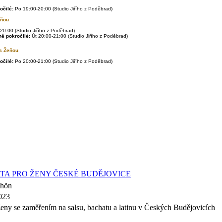
očilé:
Po 19:00-20:00 (Studio Jiřího z Poděbrad)
eňou
20:00 (Studio Jiřího z Poděbrad)
ně pokročilé:
Út
20:00-21:00 (Studio Jiřího z Poděbrad)
 Žeňou
očilé:
Po
20:00-21:00 (Studio Jiřího z Poděbrad)
TA PRO ŽENY ČESKÉ BUDĚJOVICE
Schön
2023
eny se zaměřením na salsu, bachatu a latinu v Českých Budějovicích