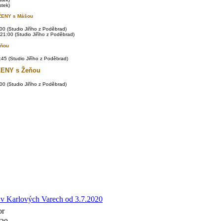
stek)
ŽENY s Mášou
00 (Studio Jiřího z Poděbrad)
21:00 (Studio Jiřího z Poděbrad)
eňou
45 (Studio Jiřího z Poděbrad)
ENY s Žeňou
0 (Studio Jiřího z Poděbrad)
y v Karlových Varech od 3.7.2020
or