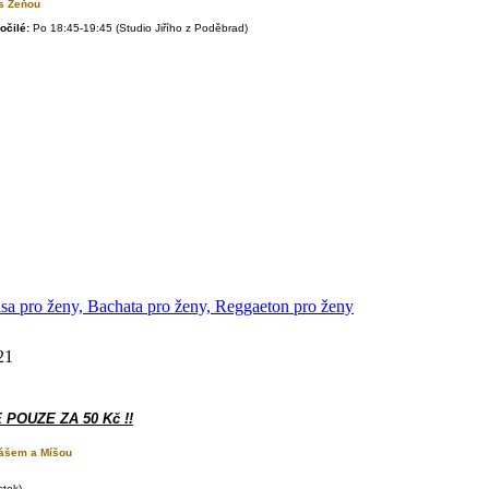
 Žeňou
očilé:
Po
18:45-19:45 (Studio Jiřího z Poděbrad)
lsa pro ženy, Bachata pro ženy, Reggaeton pro ženy
21
E POUZE ZA 50 Kč !!
ášem a Míšou
stek)