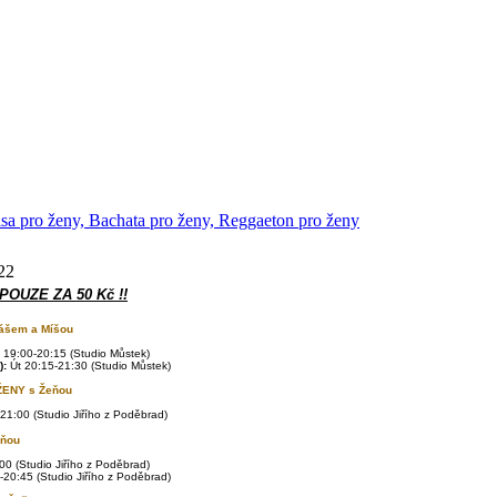
lsa pro ženy, Bachata pro ženy, Reggaeton pro ženy
22
 POUZE ZA 50 Kč !!
ášem a Míšou
 19:00-20:15 (
Studio Můstek)
):
Út 20:15-21:30 (Studio Můstek)
ŽENY s
Žeňou
21:00 (Studio Jiřího z Poděbrad)
eňou
00 (Studio Jiřího z Poděbrad)
-20:45 (Studio Jiřího z Poděbrad)