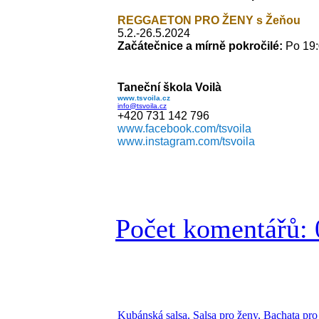
REGGAETON PRO ŽENY s Žeňou
5.2.-26.5.2024
Začátečnice a mírně pokročilé:
Po
19:
Taneční škola Voilà
www.tsvoila.cz
info@tsvoila.cz
+420 731 142 796
www.facebook.com/tsvoila
www.instagram.com/tsvoila
Počet komentářů: 
Kubánská salsa, Salsa pro ženy, Bachata pr