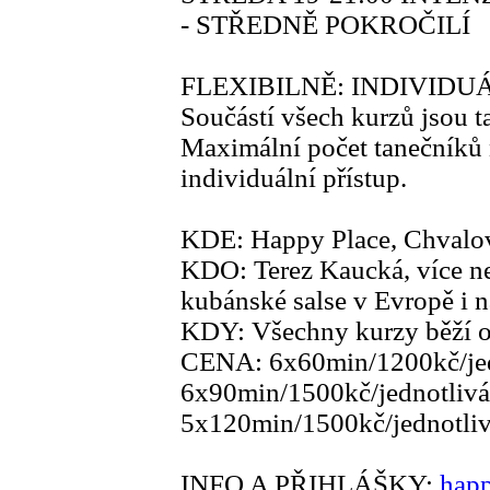
- STŘEDNĚ POKROČILÍ
FLEXIBILNĚ: INDIVIDU
Součástí všech kurzů jsou t
Maximální počet tanečníků n
individuální přístup.
KDE: Happy Place, Chvalov
KDO: Terez Kaucká, více ne
kubánské salse v Evropě i 
KDY: Všechny kurzy běží o
CENA: 6x60min/1200kč/jed
6x90min/1500kč/jednotlivá
5x120min/1500kč/jednotliv
INFO A PŘIHLÁŠKY:
hap