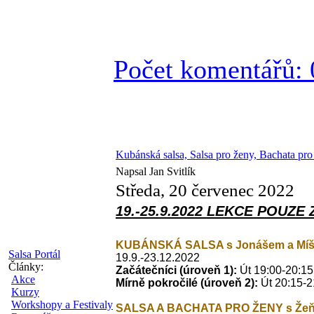
Počet komentářů: 
Kubánská salsa, Salsa pro ženy, Bachata pr
Napsal Jan Svitlík
Středa, 20 červenec 2022
19.-25.9.2022 LEKCE POUZE Z
KUBÁNSKÁ SALSA s Jonášem a Mí
Salsa Portál
19.9.-23.12.2022
Články:
Začátečníci
(úroveň 1):
Út 19:00-20:15
Akce
Mírně pokročilé
(úroveň 2):
Út 20:15-2
Kurzy
Workshopy a Festivaly
SALSA A BACHATA PRO ŽENY s
Že