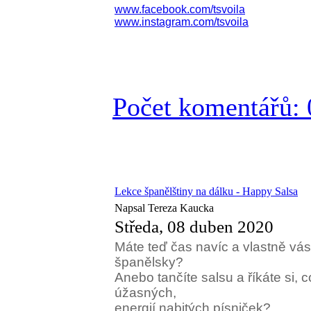
www.facebook.com/tsvoila
www.instagram.com/tsvoila
Počet komentářů: 
Lekce španělštiny na dálku - Happy Salsa
Napsal Tereza Kaucka
Středa, 08 duben 2020
Máte teď čas navíc a vlastně vá
španělsky?
Anebo tančíte salsu a říkáte si, 
úžasných,
energi
í nabitých písniček?
😍