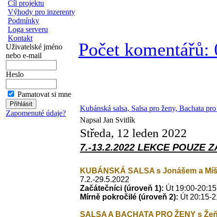
Cíl projektu
Výhody pro inzerenty
Podmínky
Loga serveru
Kontakt
Počet komentářů: 
Uživatelské jméno
nebo e-mail
Heslo
Pamatovat si mne
Kubánská salsa, Salsa pro ženy, Bachata pr
Zapomenuté údaje?
Napsal Jan Svitlík
Středa, 12 leden 2022
7.-13.2.2022 LEKCE POUZE ZA
KUBÁNSKÁ SALSA s Jonášem a Mí
7.2.-29.5.2022
Začátečníci
(úroveň 1):
Út 19:00-20:15
Mírně pokročilé
(úroveň 2):
Út 20:15-2
SALSA A BACHATA PRO ŽENY s
Že