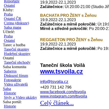
Reportáže
19.9.2022-22.1.2023
Ostatní
Začátečnice:
Út 20:00-21:00 (Studio Ji
Kluby:
Praha
BACHATA PRO ŽENY s Žeňou
Ostatní ČR
19.9.2022-22.1.2023
Cizina (diskuze)
Začátečnice a mírně pokročilé:
Út 19:
Salsa mapa
Mírně a středně pokročilé:
Po
20:00-21
Učitelé:
Praha
REGGAETON PRO ŽENY s Žeňou
Ostatní
19.9.2022-22.1.2023
Tanec a hudba
Začátečnice a mírně pokročilé:
Po
19:
Taneční skupiny
Hudební skupiny
Ostatní
Taneční obchody
Taneční škola Voilà
Salsa komunita
www.tsvoila.cz
Salseros
Diskuzní fórum
Fotogalerie
info@tsvoila.cz
Videa uživatelů
+420 731 142 796
Salsa
www.facebook.com/tsvoila
Historie
www.instagram.com/tsvoila
Styly a Video ukázky
Celý článek...
Salsa portál:
Historie