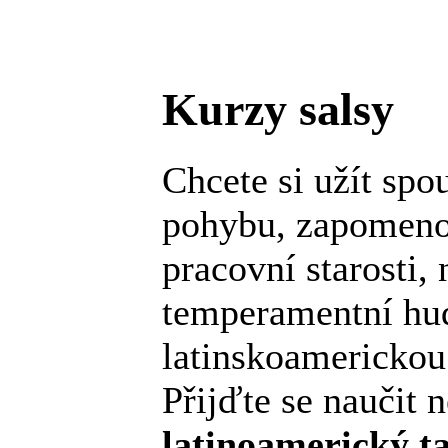
Kurzy salsy
Chcete si užít spou
pohybu, zapomeno
pracovní starosti, 
temperamentní hu
latinskoamerickou
Přijďte se naučit 
latinoamerický
t