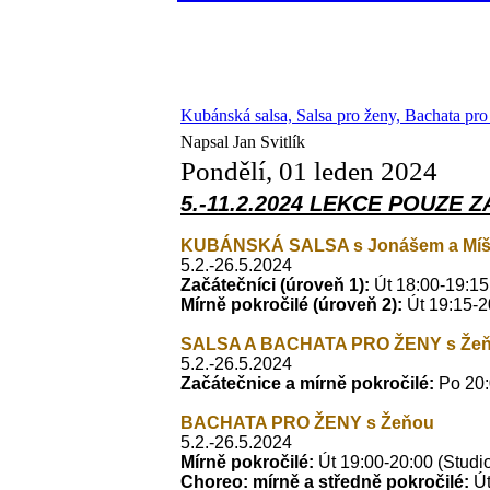
Kubánská salsa, Salsa pro ženy, Bachata pr
Napsal Jan Svitlík
Pondělí, 01 leden 2024
5.-11.2.2024 LEKCE POUZE ZA
KUBÁNSKÁ SALSA s Jonášem a Mí
5.2.-26.5.2024
Začátečníci
(úroveň 1):
Út 18:00-19:15
Mírně pokročilé
(úroveň 2):
Út 19:15-2
SALSA A BACHATA PRO ŽENY s
Že
5.2.-26.5.2024
Začátečnice a mírně pokročilé:
Po 20:
BACHATA PRO ŽENY s Žeňou
5.2.-26.5.2024
Mírně pokročilé:
Út 19:00-20:00 (Studi
Choreo: mírně a středně pokročilé:
Ú