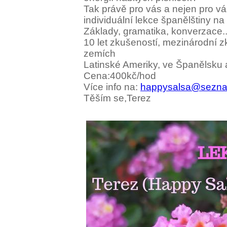
Tak právě pro vás a nejen pro vás
individuální lekce španělštiny na
Základy, gramatika, konverzace..
10 let zkušeností, mezinárodní 
zemích
Latinské Ameriky, ve Španělsku 
Cena:400kč/hod
Více info na:
happysalsa@sezna
Těším se,Terez
🌼
☀️