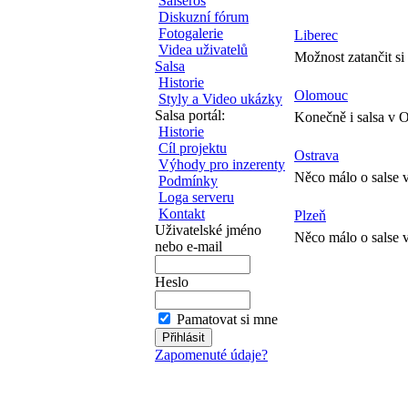
Salseros
Diskuzní fórum
Fotogalerie
Liberec
Videa uživatelů
Možnost zatančit si 
Salsa
Historie
Olomouc
Styly a Video ukázky
Salsa portál:
Konečně i salsa v 
Historie
Cíl projektu
Ostrava
Výhody pro inzerenty
Něco málo o salse 
Podmínky
Loga serveru
Kontakt
Plzeň
Uživatelské jméno
Něco málo o salse v
nebo e-mail
Heslo
Pamatovat si mne
Zapomenuté údaje?