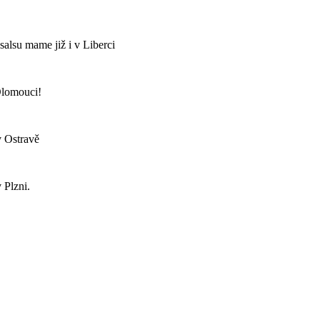
salsu mame již i v Liberci
Olomouci!
v Ostravě
 Plzni.