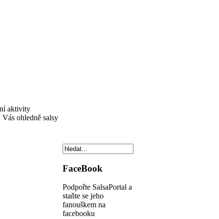
í aktivity
ý Vás ohledně salsy
FaceBook
Podpořte SalsaPortal a
staňte se jeho
fanouškem na
facebooku