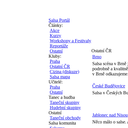
Salsa Portál
Články:
Akce
Kurzy
Workshopy a Festivaly
Reportáže
Ostatní ČR
Ostatní
Kluby:
Brno
Praha
Salsa scéna v Brně 
Ostatní ČR
podrobně a kvalitně
Cizina (diskuze)
v Brně odkazujeme
Salsa mapa
Učitelé:
České Budějovice
Praha
Ostatní
Salsa v Českých Bud
Tanec a hudba
Taneční skupiny
Hudební skupiny
Ostatní
Jablonec nad Nisou
Taneční obchody
Něco málo o salse.
Salsa komunita