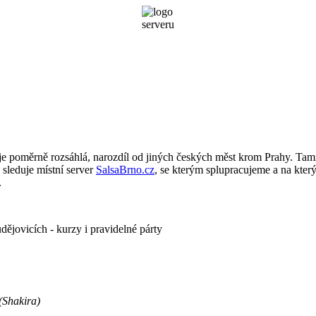
je poměrně rozsáhlá, narozdíl od jiných českých měst krom Prahy. Tamn
 sleduje místní server
SalsaBrno.cz
, se kterým splupracujeme a na kter
.
ějovicích - kurzy i pravidelné párty
(Shakira)