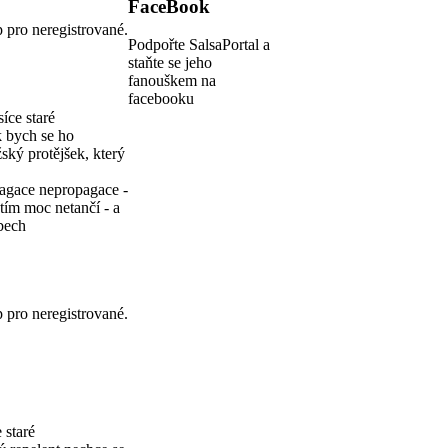
FaceBook
p pro neregistrované.
Podpořte SalsaPortal a
staňte se jeho
fanouškem na
facebooku
íce staré
ak bych se ho
ský protějšek, který
opagace nepropagace -
tím moc netančí - a
ubech
p pro neregistrované.
 staré