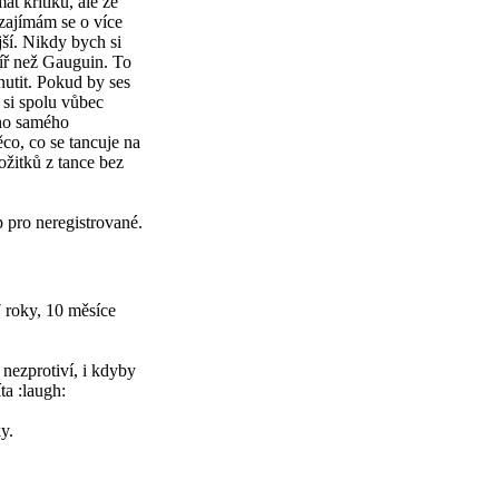
at kritiku, ale že
 zajímám se o více
jší. Nikdy bych si
alíř než Gauguin. To
nutit. Pokud by ses
 si spolu vůbec
oho samého
co, co se tancuje na
ožitků z tance bez
p pro neregistrované.
 roky, 10 měsíce
nezprotiví, i kdyby
ta :laugh:
y.