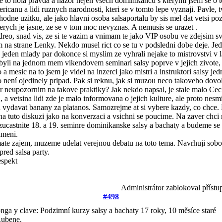
je to hola pravda a nazor nejen vsech dominikancu s kterymi jsem se o t
ericanu a lidi ruznych narodnosti, kteri se v tomto lepe vyznaji. Pavle,
 hodne uzitku, ale jako hlavni osoba salsaportalu by sis mel dat vetsi p
terych je jasne, ze se v tom moc nevyznas. A nemusis se urazet
.
reo, snad vis, ze si te vazim a vnimam te jako VIP osobu ve zdejsim sve
im na strane Lenky. Nekdo musel rict co se tu v podsledni dobe deje. Jed
 jeden mlady par dokonce si myslim ze vyhrali nejake to mistrovstvi v
 byli na jednom mem vikendovem seminari salsy poprve v jejich zivote, 
 a mesic na to jsem je videl na inzerci jako mistri a instruktori salsy j
o není ojedinely pripad. Pak si reknu, jak si muzou neco takoveho dovoli
or neupozornim na takove praktiky? Jak nekdo napsal, je stale malo Cech
, a vetsina lidi zde je malo informovana o jejich kulture, ale proto nes
a vydavat banany za platanos. Samozrejme at si vybere kazdy, co chce.
 na tuto diskuzi jako na konverzaci a vsichni se poucime. Na zaver chci r
zucastnite 18. a 19. seminre dominikanske salsy a bachaty a budeme se 
umeni.
te zajem, muzeme udelat verejnou debatu na toto tema. Navrhuji sobo
red salsa party.
espekt
Administrátor zablokoval přístu
#498
nga y clave: Podzimní kurzy salsy a bachaty
17 roky, 10 měsíce staré
Rubene,