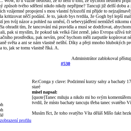
.... Wow, to ti vážně nedošlo, že to není o tom, že bychom neuměli přijím
ý způsob tvého sdělení nikdo nikdy nepřijme? Tancuji již delší dobu a
ejich vzájemné propojení s mou vlastní fylozofií mi přijde to nejzajímavě
la kritizovat něčí podání. Je to, jakob bys tvrdila, že Gogh byl lepší m
ěstí jen tvůj názor a pohled na umění, či sebevyjádření nemůžeš nikomu 
ěla ohradit tím, že tancování má pravidla a musí se dodržovat, abychom
ali, pak si myslím, že pokud tak velká část země, jako Evropa užívá t
čního prostředku, pak nevím, proč bychom měli zarputile kopírovat ně
raně světa a ani se nám vlastně nelíbí. Díky a přeji mnoho hlubokých pr
a to, jak se tomu vlastně říká. A.
Administrátor zablokoval přístu
#530
Re:Conga y clave: Podzimní kurzy salsy a bachaty
17
staré
misel napsal:
[quote]Tanec miluju a nikdo mi ho svým komentářem 
tvrdil, že místo bachaty tancuju třeba tanec svatého Ví
Musím říct, že toho svatýho Víta děláš Míšo fakt hezk