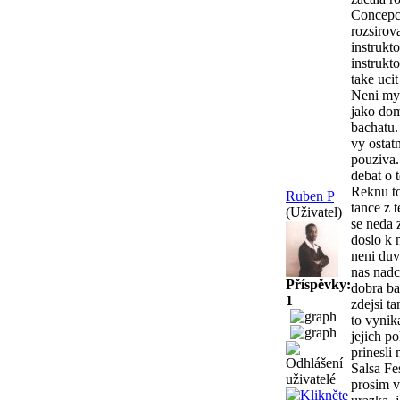
Concepci
rozsirov
instrukt
instrukt
take ucit
Neni mym
jako dom
bachatu.
vy ostat
pouziva.
debat o 
Reknu to
Ruben P
tance z 
(Uživatel)
se neda 
doslo k 
neni duv
nas nadc
Příspěvky:
dobra ba
1
zdejsi t
to vynik
jejich p
prinesli
Salsa Fe
prosim v