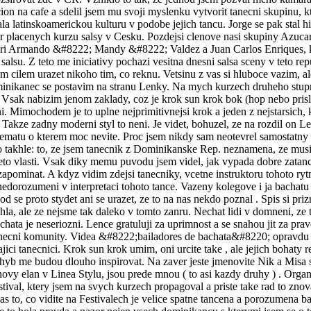
on na cafe a sdelil jsem mu svoji myslenku vytvorit tanecni skupinu, k
ala latinskoamerickou kulturu v podobe jejich tancu. Jorge se pak stal h
or placenych kurzu salsy v Cesku. Pozdejsi clenove nasi skupiny Azucar
ori Armando &#8222; Mandy &#8222; Valdez a Juan Carlos Enriques, kt
 salsu. Z teto me iniciativy pochazi vesitna dnesni salsa sceny v teto rep
 cilem urazet nikoho tim, co reknu. Vetsinu z vas si hluboce vazim, ale
inikanec se postavim na stranu Lenky. Na mych kurzech druheho stup
 Vsak nabizim jenom zaklady, coz je krok sun krok bok (hop nebo prisl
ni. Mimochodem je to uplne nejprimitivnejsi krok a jeden z nejstarsich, 
 Takze zadny moderni styl to neni. Je videt, bohuzel, ze na rozdil on Len
tematu o kterem moc nevite. Proc jsem nikdy sam neotevrel samostatny
 takhle: to, ze jsem tanecnik z Dominikanske Rep. neznamena, ze mus
teto vlasti. Vsak diky memu puvodu jsem videl, jak vypada dobre zatanc
zapominat. A kdyz vidim zdejsi tanecniky, vcetne instruktoru tohoto ryt
nedorozumeni v interpretaci tohoto tance. Vazeny kolegove i ja bachatu 
od se proto stydet ani se urazet, ze to na nas nekdo poznal
. Spis si pri
hla, ale ze nejsme tak daleko v tomto zanru. Nechat lidi v domneni, ze to
chata je neseriozni. Lence gratuluji za uprimnost a se snahou jit za pra
anecni komunity. Videa &#8222;bailadores de bachata&#8220; opravdu 
ajici tanecnici. Krok sun krok umim, oni urcite take
, ale jejich bohaty 
ohyb me budou dlouho inspirovat. Na zaver jeste jmenovite Nik a Misa s
 novy elan v Linea Stylu, jsou prede mnou ( to asi kazdy druhy )
. Organ
stival, ktery jsem na svych kurzech propagoval a priste take rad to zno
as to, co vidite na Festivalech je velice spatne tancena a porozumena b