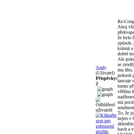
Re:Conga
Ahoj vši
překvape
že bylo 
způsob, 
krásná a
dobré te
Ale poku
se zrodil
Andy
mu libo,
(Uživatel)
pokusit 
Příspěvky:
tancuje 
2
tomto př
většina 
nadšenec
má pocit
soudnost
To, že j
nejen v 
skloněno
bavit a 