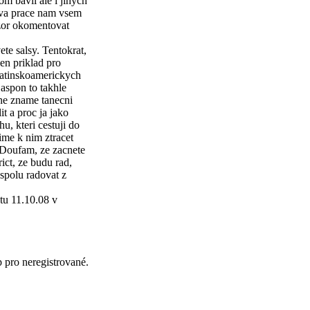
om bavil ale i jinych
 tva prace nam vsem
ozor okomentovat
te salsy. Tentokrat,
en priklad pro
 latinskoamerickych
aspon to takhle
edne zname tanecni
t a proc ja jako
u, kteri cestuji do
mime k nim ztracet
 Doufam, ze zacnete
ict, ze budu rad,
spolu radovat z
tu 11.10.08 v
p pro neregistrované.