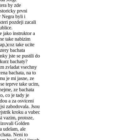
tera by zde
istoricky prvni
 Negra byli i
eri pozdeji zacali
ublice.
 jako instruktor a
ne take nabizim
ap,)coz take ucite
ktery bachata
ky jste se pustili do
 kurz bachaty?
im zvladat vsechny
ena bachata, na to
mu je mi jasne, ze
se teprve take ucim,
znejme, ze bachata
, co je tady je
vdou a za osviceni
jsi zabodovala. Jsou
rejstrik kroku a vubec
i vazim, protoze,
izovali Golden
va udelam, ale
achata. Neni to