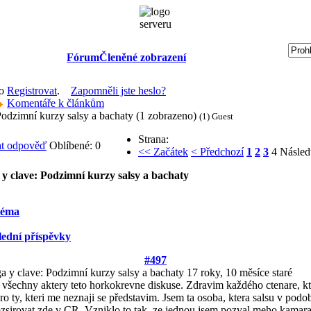
Fórum
Členěné zobrazení
bo
Registrovat
.
Zapomněli jste heslo?
Komentáře k článkům
odzimní kurzy salsy a bachaty (1 zobrazeno)
(1) Guest
Strana:
Oblíbené: 0
<< Začátek
< Předchozí
1
2
3
4
Násled
y clave: Podzimní kurzy salsy a bachaty
téma
lední příspěvky
#497
 y clave: Podzimní kurzy salsy a bachaty
17 roky, 10 měsíce staré
všechny aktery teto horkokrevne diskuse. Zdravim každého ctenare, kte
Pro ty, kteri me neznaji se představim. Jsem ta osoba, ktera salsu v podo
ozsirovat zde v CR. Vzniklo to tak, ze jednou jsem pozval meho kamar