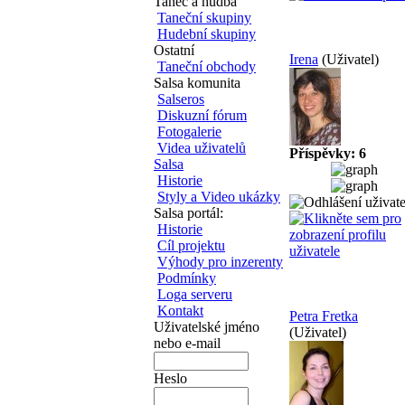
Tanec a hudba
Taneční skupiny
Hudební skupiny
Ostatní
Irena
(Uživatel)
Taneční obchody
Salsa komunita
Salseros
Diskuzní fórum
Fotogalerie
Videa uživatelů
Příspěvky: 6
Salsa
Historie
Styly a Video ukázky
Salsa portál:
Historie
Cíl projektu
Výhody pro inzerenty
Podmínky
Loga serveru
Kontakt
Petra Fretka
Uživatelské jméno
(Uživatel)
nebo e-mail
Heslo