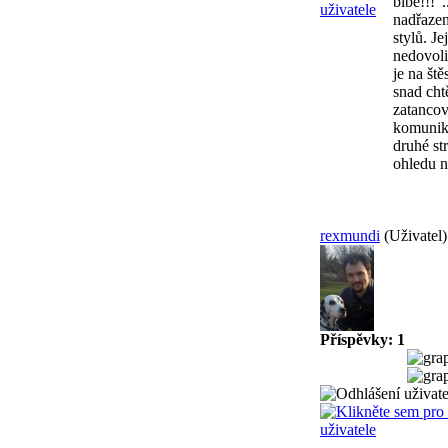
blbě!!!"
nadřazen
stylů. J
nedovoli
je na št
snad cht
zatancov
komunika
druhé st
ohledu n
rexmundi
(Uživatel)
Příspěvky: 1