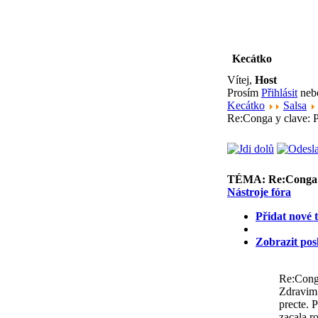
Kecátko
Vítej,
Host
Prosím
Přihlásit
ne
Kecátko
Salsa
Re:Conga y clave: P
TÉMA:
Re:Conga 
Nástroje fóra
Přidat nové 
Zobrazit pos
Re:Conga
Zdravim 
precte. 
zacala r