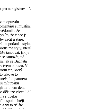
p pro neregistrované.
 jsem opravdu
komentářů si myslím,
uvědomila, že
slím, že tanec je
y začít u staré,
vému podání a stylu.
podle mě styly, které
může tancovat, jak je
e se samozřejmě
em, jak se Bachata
a v tvém odkazu. V
odil ten, který
to takové to
tanečního partnera
si mít trošku
nují mnohem déle.
o dělat ze všech lidí
ná s trošku
álu spolu chtějí
á a vy to děláte