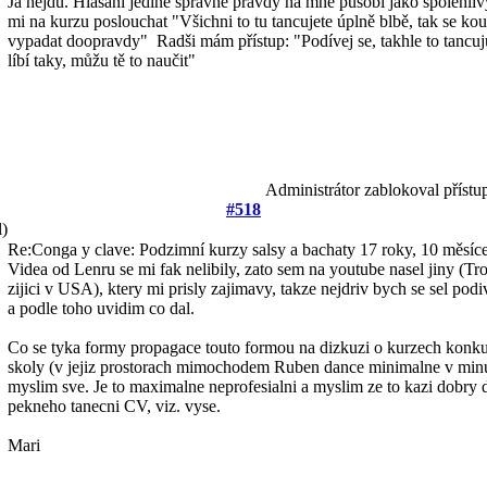
Já nejdu. Hlásání jediné správné pravdy na mne působí jako spolehliv
mi na kurzu poslouchat "Všichni to tu tancujete úplně blbě, tak se kou
vypadat doopravdy"
Radši mám přístup: "Podívej se, takhle to tancuju j
líbí taky, můžu tě to naučit"
Administrátor zablokoval přístu
#518
l)
Re:Conga y clave: Podzimní kurzy salsy a bachaty
17 roky, 10 měsíce
Videa od Lenru se mi fak nelibily, zato sem na youtube nasel jiny (T
zijici v USA), ktery mi prisly zajimavy, takze nejdriv bych se sel podiv
a podle toho uvidim co dal.
Co se tyka formy propagace touto formou na dizkuzi o kurzech konku
skoly (v jejiz prostorach mimochodem Ruben dance minimalne v minulo
myslim sve. Je to maximalne neprofesialni a myslim ze to kazi dobr
pekneho tanecni CV, viz. vyse.
Mari