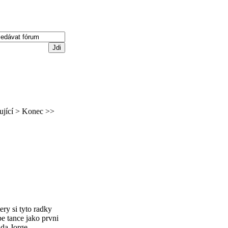
ující >
Konec >>
ry si tyto radky
be tance jako prvni
ada Jorge