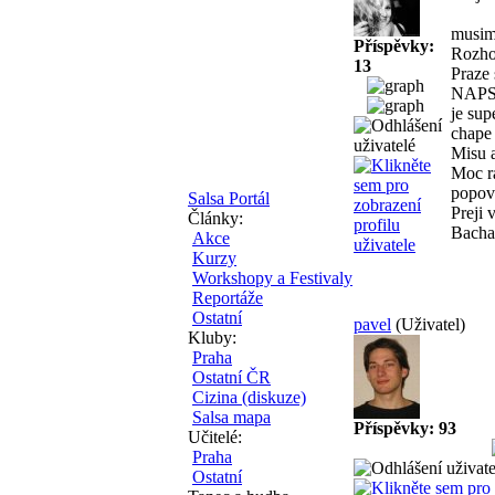
musim 
Příspěvky:
Rozhod
13
Praze 
NAPSA
je sup
chape 
Misu 
Moc ra
popovi
Salsa Portál
Preji 
Články:
Bachat
Akce
Kurzy
Workshopy a Festivaly
Reportáže
Ostatní
pavel
(Uživatel)
Kluby:
Praha
Ostatní ČR
Cizina (diskuze)
Salsa mapa
Příspěvky: 93
Učitelé:
Praha
Ostatní