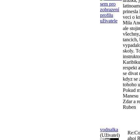
urazka, 
latinoam
prinesla
veci o k
Mila And
ale stoj
všechny,
tancich,
vypadalo
skoly. T
instrukt
Karibiku
respekt 
se divat
kdyz se 
tohoho 
Pokud ma
Manesu p
Zdar a r
Ruben
vodnalka
Re:Co
(Uživatel)
ahoj 