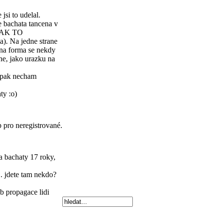
jsi to udelal.
e bachata tancena v
m JAK TO
). Na jedne strane
ana forma se nekdy
jne, jako urazku na
o pak necham
ty :o)
p pro neregistrované.
 a bachaty
17 roky,
.. jdete tam nekdo?
b propagace lidi