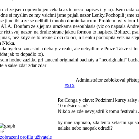
rict ze jsem opravdu jen cekala az tu neco napises i ty :o). Jsem rada ze 
ne si myslim ze my vsichni jsme prijali nazor Lenky.Pochopili jsme z
se ji nelibi a ze se nelibili i mnoho dominikancum. Problem byl v to
LA. Doufam ze s jejima urazkama nesouhlasis (viz co napsala Andrea
er rict svuj nazor, na druhe strane jakou formou to napises. Bohuzel ps
jinak, nez kdyz se to rekne z oci do oci, a Lenku pochopila vetsina ste
a Nicka.
da bych se zucastnila debaty v realu, ale nebydlim v Praze.Takze si t
dat jak to dopadlo :o).
vsem hodne zazitku pri tanceni originalni bachaty a "neoriginalni" bacha
e a salse zdar zdar zdar
Administrátor zablokoval přístu
#515
Re:Conga y clave: Podzimní kurzy salsy
10 měsíce staré
Nikdo se zde nevyjadril k tomu festivalu 
by mne zajimalo, zda tento zvlastni zpuso
nalaka nebo naopak odradi?