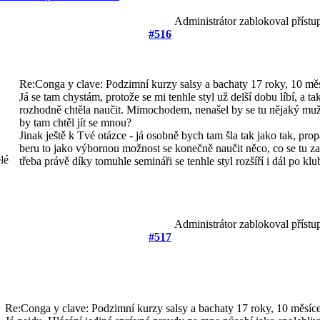
Administrátor zablokoval přístu
#516
Re:Conga y clave: Podzimní kurzy salsy a bachaty
17 roky, 10 měs
Já se tam chystám, protože se mi tenhle styl už delší dobu líbí, a t
rozhodně chtěla naučit. Mimochodem, nenašel by se tu nějaký muž
by tam chtěl jít se mnou?
Jinak ještě k Tvé otázce - já osobně bych tam šla tak jako tak, pr
beru to jako výbornou možnost se konečně naučit něco, co se tu za
třeba právě díky tomuhle semináři se tenhle styl rozšíří i dál po kl
Administrátor zablokoval přístu
#517
Re:Conga y clave: Podzimní kurzy salsy a bachaty
17 roky, 10 měsíce