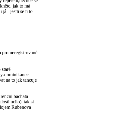
ý repelent,nechce se
kněte, jak to má
á - jestli se ti to
p pro neregistrované.
 staré
roy-dominikanec
at na to jak tancuje
rencni bachata
sti ucilo), tak si
y dojem Rubenova