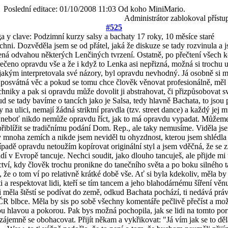
Poslední editace: 01/10/2008 11:03 Od koho MiniMario.
Administrátor zablokoval přístu
#525
 y clave: Podzimní kurzy salsy a bachaty
17 roky, 10 měsíce staré
chni. Dozvěděla jsem se od přátel, jaká že diskuze se tady rozvinula a
ná odvahou některých Lenčiných tvrzení. Ostatně, po přečtení všech 
řečeno opravdu vše a že i když to Lenka asi nepřizná, možná si trochu 
jakým interpretovala své názory, byl opravdu nevhodný. Já osobně si my
 posvátná věc a pokud se tomu chce člověk věnovat profesionálně, měl b
chniky a pak si opravdu může dovolit ji abstrahovat, či přizpůsobovat s
d se tady bavíme o tancích jako je Salsa, tedy hlavně Bachata, to jsou 
y na ulici, nemají žádná striktní pravdla (tzv. street dance) a každý jej 
 neboť nikdo nemůže opravdu říct, jak to má opravdu vypadat. Můžem
přiblížit se tradičnímu podání Dom. Rep., ale taky nemusíme. Viděla js
v mnoha zemích a nikde jsem neviděl tu ohyzdnost, kterou jsem shlédl
ípadě opravdu netoužím kopírovat originální styl a jsem vděčná, že se zr
lidí v Evropě tancuje. Nechci soudit, jako dlouho tancuješ, ale přijde mi 
tví, kdy člověk trochu pronikne do tanečního světa a po boku silného 
, že o tom ví po relativně krátké době vše. Ať si byla kdekoliv, měla by 
i a respektovat lidi, kteří se tím tancem a jeho blahodárnému šíření vě
si měla štěstí se podívat do země, odkud Bachata pochází, ti nedává práv
ČR blbce. Měla by sis po sobě všechny komentáře pečlivě přečíst a mož
u hlavou a pokorou. Pak bys možná pochopila, jak se lidi na tomto port
vzájemně se obohacovat. Přijít někam a vykřikovat: "Já vím jak se to děl