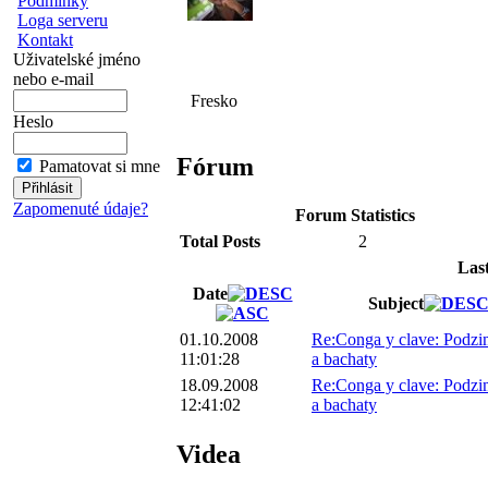
Podmínky
Loga serveru
Kontakt
Uživatelské jméno
nebo e-mail
Fresko
Heslo
Fórum
Pamatovat si mne
Zapomenuté údaje?
Forum Statistics
Total Posts
2
Las
Date
Subject
01.10.2008
Re:Conga y clave: Podzim
11:01:28
a bachaty
18.09.2008
Re:Conga y clave: Podzim
12:41:02
a bachaty
Videa