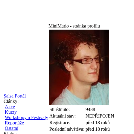
MiniMario - stránka profilu
Salsa Portál
Články:
Akce
Shlédnuto:
9488
Kurzy
Aktuální stav:
NEPŘIPOJEN
Workshopy a Festivaly
Registrace:
před 18 roků
Reportáže
Ostatní
Poslední návštěva:
před 18 roků
Kluby: