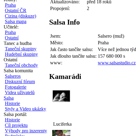
Aktualizováno:
před 18 roků
Praha
Propojení:
2
Ostatní ČR
Cizina (diskuze)
Salsa Info
Salsa mapa
Učitelé:
Praha
Jsem:
Salsero (muž)
Ostatní
Město:
Praha
Tanec a hudba
Taneční skupiny
Jak často tančíte salsu:
Více než jednou tý
Hudební skupiny
Jak dlouho tančíte salsu:
157 680 000 s
Ostatní
www:
www.salsastudio.cz
Taneční obchody
Salsa komunita
Kamarádi
Salseros
Diskuzní fórum
Fotogalerie
Videa uživatelů
Salsa
Historie
Styly a Video ukázky
Salsa portál:
Historie
Luciferka
Cíl projektu
Výhody pro inzerenty