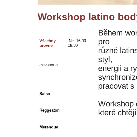
Workshop latino body
Během work
pro
Všechny 
Ne: 16
:00 - 
úrovně
19:30  
různé lati
styl,
Cena 800 Kč
energii a 
synchroniz
pracovat s 
Salsa
Workshop 
Reggeaton
které chtěj
Merengue