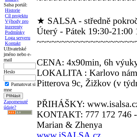
Salsa portál:
Historie
Cíl projektu
★ SALSA - středně pokroči
Výhody pro
inzerenty
Úterý - Pátek 19:30-21:00 
Podmínky
Loga serveru
~~~~~~~~~~~~~~~~~~~~
Kontakt
Uživatelské
jméno nebo e-
mail
CENA: 4x90min, 6h výuky
LOKALITA : Karlovo nám. 
Heslo
Pitterova 9c, Žižkov (v týd
Pamatovat si
mne
PŘIHÁŠKY: www.isalsa.cz
Zapomenuté
údaje?
KONTAKT: 777 172 746 -
Marian & Zhenya
www.iSALSA.cz