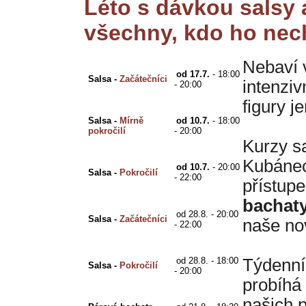
Léto s dávkou salsy
všechny, kdo ho necht
Nebaví v
od 17.7.
 - 18
:00 
Salsa - 
Začátečníci
intenzi
- 20:00
figury 
Salsa - 
Mírně 
od 10.7.
 - 
18:00 
pokročilí
- 20:00
Kurzy s
Kubánec
od 10.7.
 - 20
:00 
Salsa - 
Pokročilí
- 22:00
přístup
bachat
od 28.8. - 20:00 
Salsa - 
Začátečníci
naše no
- 22:00 
od 28.8. - 18:00 
Týdenní
Salsa - 
Pokročilí
- 20:00 
probíhá
našich p