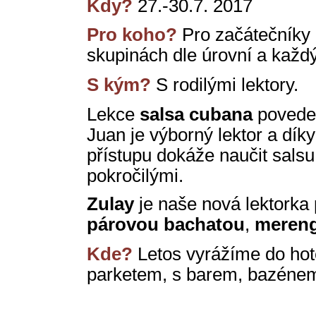
Kdy?
27.-30.7. 2017
Pro koho?
Pro začátečníky 
skupinách dle úrovní a každ
S kým?
S rodilými lektory.
Lekce
salsa cubana
povede 
Juan je výborný lektor a dík
přístupu dokáže naučit salsu ú
pokročilými.
Zulay
je naše nová lektorka
párovou bachatou
,
meren
Kde?
Letos vyrážíme do hot
parketem, s barem, bazénem,