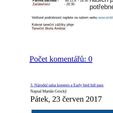
Párová bachata - 
od 21.8. - 18:30 
Začátečníci
- 20:30
potřebn
Veškeré podrobnosti najdete na našem webu
www.ambl
Krásné taneční zážitky přeje
Taneční škola Amblar
Počet komentářů: 0
3. Národní salsa kongres a Early bird full pass
Napsal Marián Grocký
Pátek, 23 červen 2017