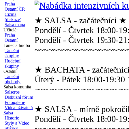
Praha
Ostatní ČR
Cizina
★ SALSA - začátečníci ★
(diskuze)
Salsa mapa
Pondělí - Čtvrtek 18:00-19
Učitelé:
Praha
Pondělí - Čtvrtek 19:30-21
Ostatní
Tanec a hudba
~~~~~~~~~~~~~~~~~~~~
Taneční
skupiny
Hudební
skupiny
★ BACHATA - začátečníci
Ostatní
Taneční
Úterý - Pátek 18:00-19:30 
obchody
Salsa komunita
~~~~~~~~~~~~~~~~~~~~
Salseros
Diskuzní fórum
Fotogalerie
★ SALSA - mírně pokroči
Videa uživatelů
Salsa
Pondělí - Čtvrtek 18:00-19
Historie
Styly a Video
~~~~~~~~~~~~~~~~~~~~
ukázky