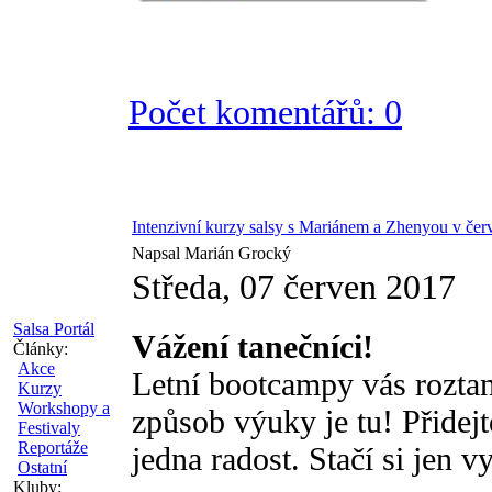
Počet komentářů: 0
Intenzivní kurzy salsy s Mariánem a Zhenyou v čer
Napsal Marián Grocký
Středa, 07 červen 2017
Salsa Portál
Vážení tanečníci!
Články:
Akce
Letní bootcampy vás roztan
Kurzy
Workshopy a
způsob výuky je tu! Přidej
Festivaly
Reportáže
jedna radost. Stačí si jen v
Ostatní
Kluby: