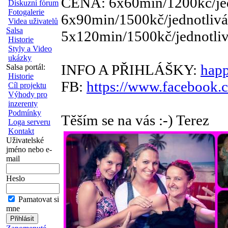
CENA: 6x60min/1200kč/jed
Diskuzní fórum
Fotogalerie
6x90min/1500kč/jednotlivá
Videa uživatelů
Salsa
5x120min/1500kč/jednotliv
Historie
Styly a Video
ukázky
INFO A PŘIHLÁŠKY:
hap
Salsa portál:
Historie
FB:
https://www.facebook
Cíl projektu
Výhody pro
inzerenty
Podmínky
Těším se na vás :-) Terez
Loga serveru
Kontakt
Uživatelské
jméno nebo e-
mail
Heslo
Pamatovat si
mne