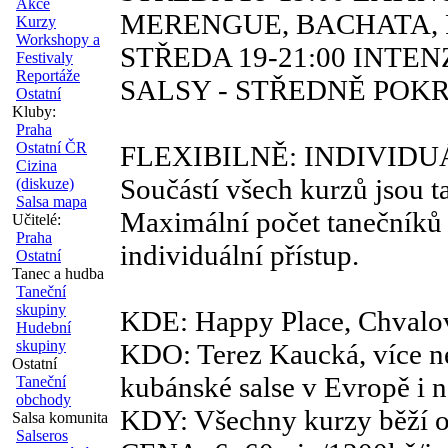
Akce
MERENGUE, BACHATA, 
Kurzy
Workshopy a
STŘEDA 19-21:00 INTE
Festivaly
Reportáže
SALSY - STŘEDNĚ POKR
Ostatní
Kluby:
Praha
Ostatní ČR
FLEXIBILNĚ: INDIVIDU
Cizina
Součástí všech kurzů jsou 
(diskuze)
Salsa mapa
Maximální počet tanečníků n
Učitelé:
Praha
individuální přístup.
Ostatní
Tanec a hudba
Taneční
skupiny
KDE: Happy Place, Chvalov
Hudební
skupiny
KDO: Terez Kaucká, více ne
Ostatní
kubánské salse v Evropě i 
Taneční
obchody
KDY: Všechny kurzy běží o
Salsa komunita
Salseros