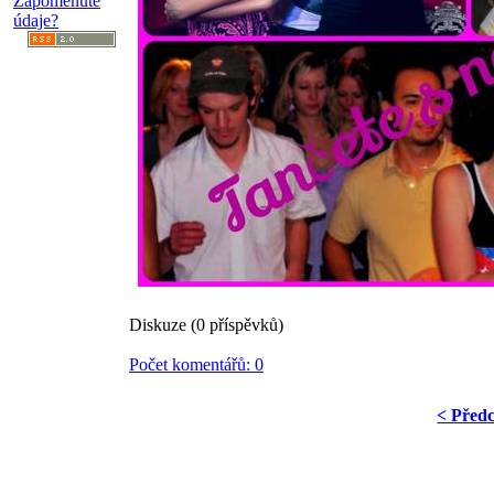
Zapomenuté
údaje?
Diskuze (0 příspěvků)
Počet komentářů: 0
< Předc