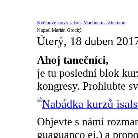
Květnové kurzy salsy s Mariánem a Zhenyou
Napsal Marián Grocký
Úterý, 18 duben 201
Ahoj tanečníci,
je tu poslední blok ku
kongresy. Prohlubte s
Objevte s námi rozmani
guaguanco ej.) a propo