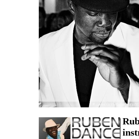
Rub
ins