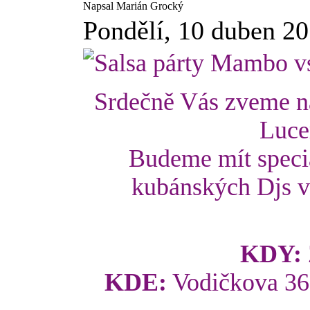
Napsal Marián Grocký
Pondělí, 10 duben 2
Srdečně Vás zveme na
Luce
Budeme mít speciá
kubánských Djs v 
KDY:
KDE:
Vodičkova 36,