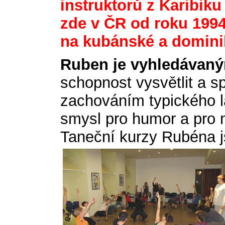
instruktorů z Karibiku
zde v ČR od roku 1994,
na kubánské a domini
Ruben je vyhledávaný
schopnost vysvětlit a s
zachováním typického la
smysl pro humor a pro n
Taneční kurzy Rubéna js