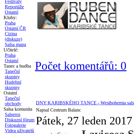
Festivaly
Reportáže
Ostatní
Kluby:
Praha
Ostatní ČR
Cizina
(diskuze)
Salsa mapa
Učitelé:
Praha
Ostatní
Počet komentářů: 0
Tanec a hudba
Taneční
skupiny
Hudební
skupiny
Ostatní
Taneční
DNY KARIBSKÉHO TANCE - Westbohemia salsa fe
obchody
Salsa komunita
Napsal Centrum Balanc
Salseros
Pátek, 27 leden 2017
Diskuzní fórum
Fotogalerie
Videa uživatelů