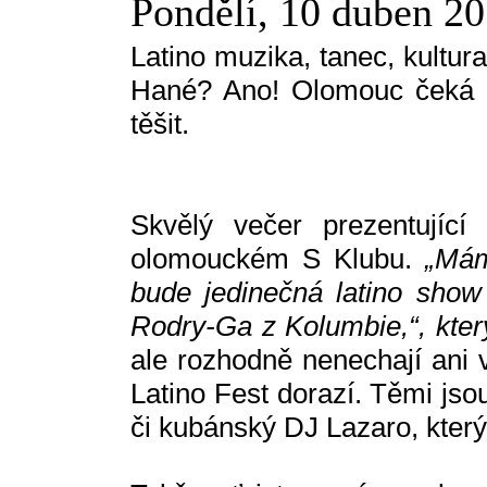
Pondělí, 10 duben 2
Latino muzika, tanec, kultur
Hané? Ano! Olomouc čeká u
těšit.
Skvělý večer prezentující
olomouckém S Klubu.
„Mám
bude jedinečná latino show
Rodry-Ga z Kolumbie,“, kter
ale rozhodně nenechají ani 
Latino Fest dorazí. Těmi jso
či kubánský DJ Lazaro, který