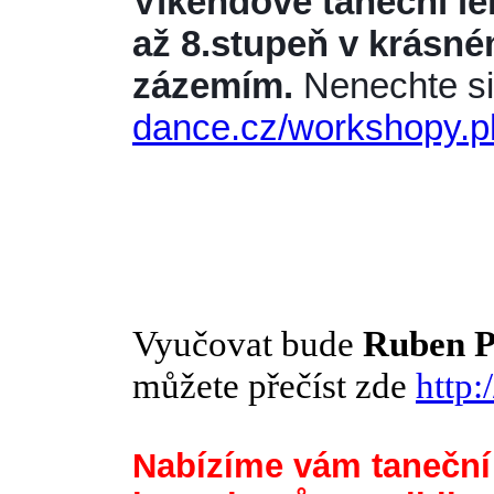
Víkendové taneční lek
až 8.stupeň v krásn
zázemím. 
Nenechte si 
dance.cz/workshopy.p
Vyučovat bude
Ruben P
můžete přečíst zde
http:
Nabízíme vám taneční