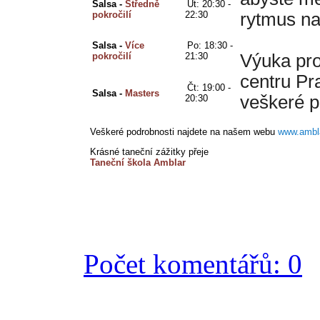
Salsa - 
Středně 
Út: 20:30 - 
pokročilí
22:30 
rytmus na
Salsa - 
Více 
Po: 18:30 - 
pokročilí
21:30 
Výuka pro
centru Pr
Čt: 19:00 - 
Salsa - 
Masters
veškeré p
20:30
Veškeré podrobnosti najdete na našem webu
www.ambl
Krásné taneční zážitky přeje
Taneční škola Amblar
Počet komentářů: 0