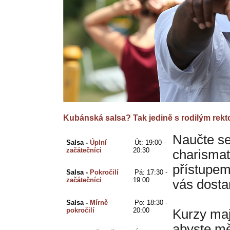
Kubánská salsa? Tak jedině s rodilým rekt
Naučte se
Salsa - 
Úplní 
Út: 19
:00 - 
začátečníci
20:30
charisma
přístupem
Salsa - 
Pokročilí 
Pá: 
17:30 - 
začátečníci
19:00
vás dosta
Salsa - 
Mírně 
Po: 18
:30 - 
pokročilí
20:00
Kurzy maj
abyste mě