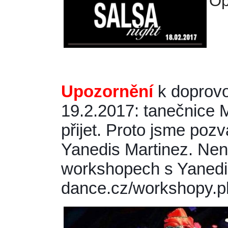
Op
Upozornění
 k doprov
19.2.2017: tanečnice 
přijet. Proto jsme pozv
Yanedis Martinez. Nene
workshopech s Yanedis
dance.cz/workshopy.ph