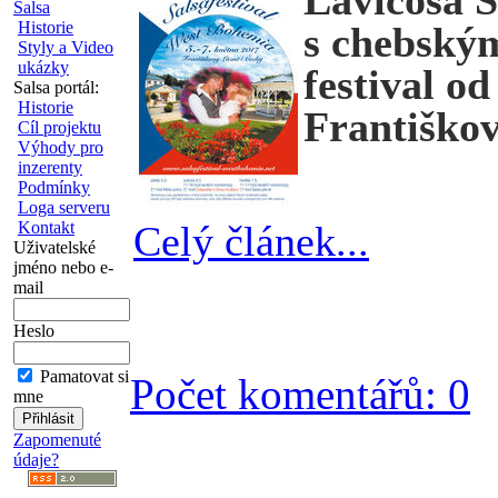
Lavicosa S
Salsa
Historie
s chebský
Styly a Video
ukázky
festival o
Salsa portál:
Historie
Františko
Cíl projektu
Výhody pro
inzerenty
Podmínky
Loga serveru
Kontakt
Celý článek...
Uživatelské
jméno nebo e-
mail
Heslo
Pamatovat si
Počet komentářů: 0
mne
Zapomenuté
údaje?