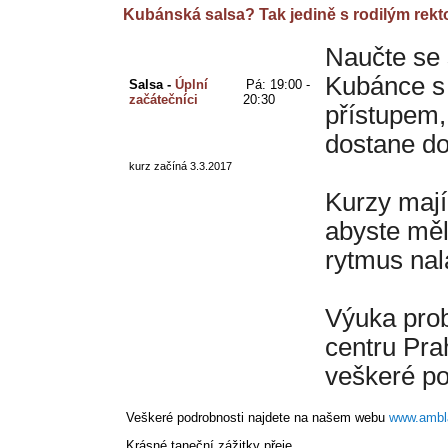
Kubánská salsa? Tak jedině s rodilým rekt
Naučte se 
Kubánce s
Salsa - 
Úplní 
Pá: 19
:00 - 
začátečníci
20:30  
přístupem,
dostane do
kurz začíná 3.3.2017
Kurzy mají
abyste měl
rytmus nal
Výuka prob
centru Pra
veškeré po
Veškeré podrobnosti najdete na našem webu
www.ambl
Krásné taneční zážitky přeje