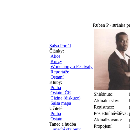
Ruben P - stránka pr
Salsa Portál
Články:
Akce
Kurzy
Workshopy a Festivaly
Reportáže
Ostatní
Kluby:
Praha
Ostatní ČR
Shlédnuto:
Cizina (diskuze)
Aktuální stav:
Salsa mapa
Registrace:
Učitelé:
Poslední návštěva:
Praha
Ostatní
Aktualizováno:
Tanec a hudba
Propojení:
Taneční skupiny