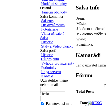
Hudební skupiny
Salsa Info
Ostatní
Taneční obchody
Salsa komunita
Jsem:
Salseros
Město:
Diskuzní fórum
Jak často tančíte sal
Fotogalerie
Videa uživatelů
Jak dlouho tančíte s
Salsa
www:
Historie
Poznámka:
Styly a Video ukázky
Salsa portál:
Kamarádi
Historie
Cíl projektu
Výhody pro inzerenty
Tento uživatel nem
Podmínky
Loga serveru
Fórum
Kontakt
Uživatelské jméno
nebo e-mail
F
Total Posts
Heslo
Date
Pamatovat si mne