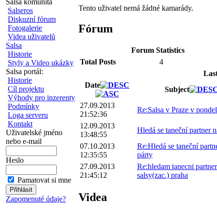
Salsa komunita
Tento uživatel nemá žádné kamarády.
Salseros
Diskuzní fórum
Fórum
Fotogalerie
Videa uživatelů
Salsa
Forum Statistics
Historie
Total Posts
4
Styly a Video ukázky
Salsa portál:
Las
Historie
Date
Cíl projektu
Subject
Výhody pro inzerenty
27.09.2013
Podmínky
Re:Salsa v Praze v pondel
21:52:36
Loga serveru
Kontakt
12.09.2013
Hledá se taneční partner n
Uživatelské jméno
13:48:55
nebo e-mail
07.10.2013
Re:Hledá se taneční partne
12:35:55
párty
Heslo
27.09.2013
Re:hledam tanecni partne
21:45:12
salsy(zac.) praha
Pamatovat si mne
Videa
Zapomenuté údaje?