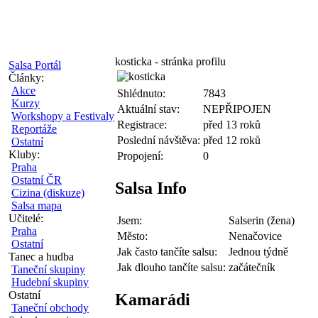
kosticka - stránka profilu
Salsa Portál
Články:
Akce
Shlédnuto:
7843
Kurzy
Aktuální stav:
NEPŘIPOJEN
Workshopy a Festivaly
Registrace:
před 13 roků
Reportáže
Poslední návštěva:
před 12 roků
Ostatní
Kluby:
Propojení:
0
Praha
Ostatní ČR
Salsa Info
Cizina (diskuze)
Salsa mapa
Učitelé:
Jsem:
Salserin (žena)
Praha
Město:
Nenačovice
Ostatní
Jak často tančíte salsu:
Jednou týdně
Tanec a hudba
Jak dlouho tančíte salsu:
začátečník
Taneční skupiny
Hudební skupiny
Ostatní
Kamarádi
Taneční obchody