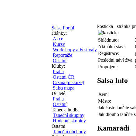
kosticka - stránka pr
Salsa Portál
Články:
Akce
Shlédnuto:
Kurzy
Aktuální stav:
Workshopy a Festivaly
Registrace:
Reportáže
Poslední návštěva:
Ostatní
Kluby:
Propojení:
Praha
Ostatní ČR
Salsa Info
Cizina (diskuze)
Salsa mapa
Učitelé:
Jsem:
Praha
Město:
Ostatní
Jak často tančíte sal
Tanec a hudba
Jak dlouho tančíte s
Taneční skupiny
Hudební skupiny
Ostatní
Kamarádi
Taneční obchody