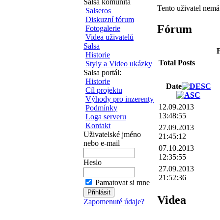
Salsa komunita
Tento uživatel nem
Salseros
Diskuzní fórum
Fórum
Fotogalerie
Videa uživatelů
Salsa
F
Historie
Total Posts
Styly a Video ukázky
Salsa portál:
Historie
Date
Cíl projektu
Výhody pro inzerenty
12.09.2013
Podmínky
13:48:55
Loga serveru
Kontakt
27.09.2013
Uživatelské jméno
21:45:12
nebo e-mail
07.10.2013
12:35:55
Heslo
27.09.2013
21:52:36
Pamatovat si mne
Videa
Zapomenuté údaje?