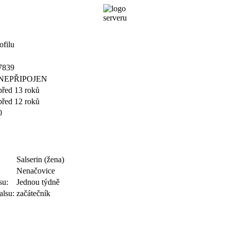
ofilu
7839
NEPŘIPOJEN
před 13 roků
před 12 roků
0
Salserin (žena)
Nenačovice
su:
Jednou týdně
alsu:
začátečník