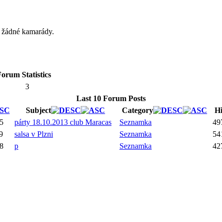
á žádné kamarády.
orum Statistics
3
Last 10 Forum Posts
Subject
Category
Hi
35
párty 18.10.2013 club Maracas
Seznamka
49
9
salsa v Plzni
Seznamka
54
08
p
Seznamka
42