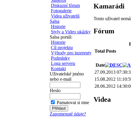
Salseros
Kamarádi
Diskuzní fórum
Fotogalerie
Videa uživatelů
Tento uživatel nem
Salsa
Historie
Fórum
Styly a Video ukázky
Salsa portál:
Historie
F
Cíl projektu
Total Posts
Výhody pro inzerenty
Podmínky
Loga serveru
Date
Kontakt
27.09.2013 07:30:
Uživatelské jméno
nebo e-mail
15.08.2012 11:10:5
28.06.2012 14:30:
Heslo
Videa
Pamatovat si mne
Zapomenuté údaje?