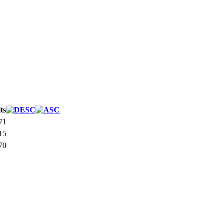
ts
71
15
70