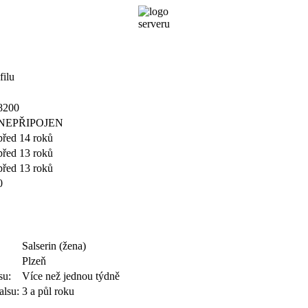
filu
8200
NEPŘIPOJEN
před 14 roků
před 13 roků
před 13 roků
0
Salserin (žena)
Plzeň
su:
Více než jednou týdně
alsu:
3 a půl roku