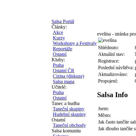
Salsa Portál
Články:
Akce
evelína - stránka pro
Kurzy
Workshopy a Festivaly
Shlédnuto:
Reportáže
Ostatní
Aktuální stav:
Kluby:
Registrace:
Praha
Poslední návštěva:
Ostatní ČR
Aktualizováno:
Cizina (diskuze)
Propojení:
Salsa mapa
Učitelé:
Praha
Salsa Info
Ostatní
Tanec a hudba
Jsem:
Taneční skupiny
Hudební skupiny
Město:
Ostatní
Jak často tančíte sal
Taneční obchody
Jak dlouho tančíte s
Salsa komunita