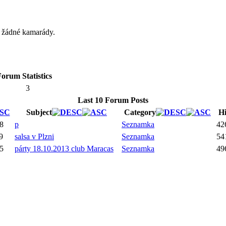
á žádné kamarády.
orum Statistics
3
Last 10 Forum Posts
Subject
Category
Hi
08
p
Seznamka
42
9
salsa v Plzni
Seznamka
54
35
párty 18.10.2013 club Maracas
Seznamka
49