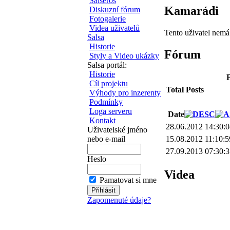
Salseros
Kamarádi
Diskuzní fórum
Fotogalerie
Videa uživatelů
Tento uživatel nem
Salsa
Historie
Fórum
Styly a Video ukázky
Salsa portál:
Historie
F
Cíl projektu
Total Posts
Výhody pro inzerenty
Podmínky
Loga serveru
Date
Kontakt
28.06.2012 14:30:
Uživatelské jméno
nebo e-mail
15.08.2012 11:10:5
27.09.2013 07:30:
Heslo
Videa
Pamatovat si mne
Zapomenuté údaje?