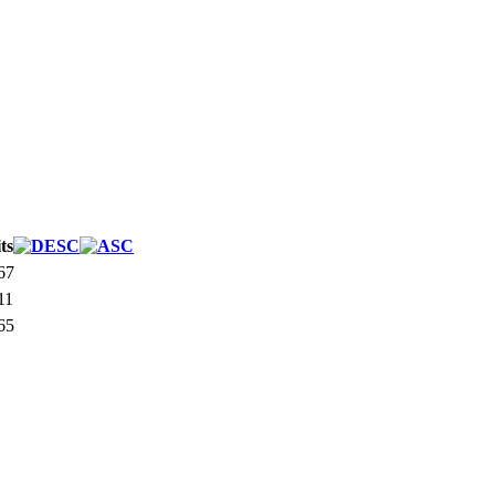
ts
67
11
65