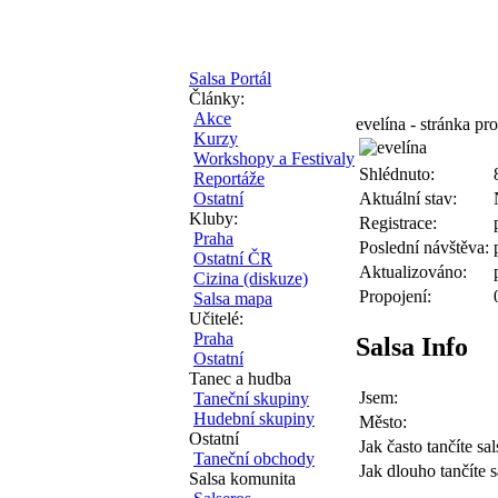
Salsa Portál
Články:
Akce
evelína - stránka pro
Kurzy
Workshopy a Festivaly
Shlédnuto:
Reportáže
Ostatní
Aktuální stav:
Kluby:
Registrace:
Praha
Poslední návštěva:
Ostatní ČR
Aktualizováno:
Cizina (diskuze)
Propojení:
Salsa mapa
Učitelé:
Praha
Salsa Info
Ostatní
Tanec a hudba
Jsem:
Taneční skupiny
Hudební skupiny
Město:
Ostatní
Jak často tančíte sal
Taneční obchody
Jak dlouho tančíte s
Salsa komunita