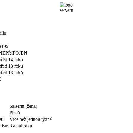
filu
8195
NEPŘIPOJEN
před 14 roků
před 13 roků
před 13 roků
0
Salserin (žena)
Plzeň
su:
Více než jednou týdně
alsu:
3 a půl roku