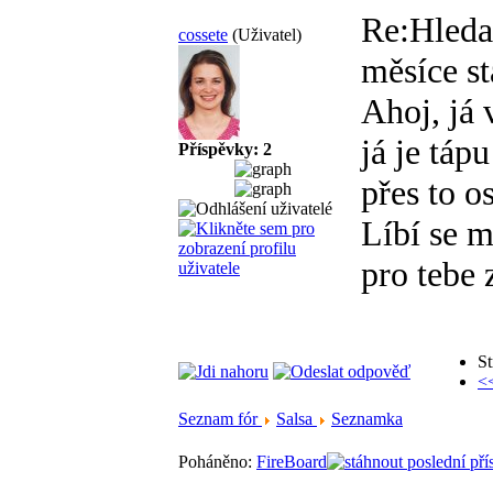
Re:Hleda
cossete
(Uživatel)
měsíce st
Ahoj, já 
já je tápu
Příspěvky: 2
přes to o
Líbí se m
pro tebe
St
<
Seznam fór
Salsa
Seznamka
Poháněno:
FireBoard