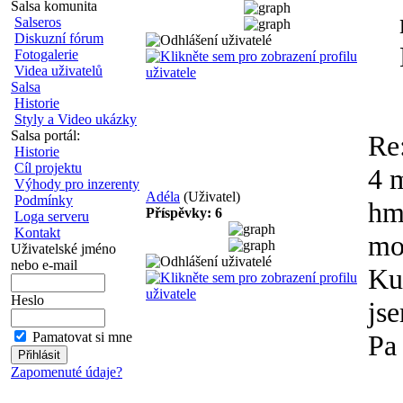
Salsa komunita
Salseros
Diskuzní fórum
Fotogalerie
Videa uživatelů
Salsa
Historie
Styly a Video ukázky
Salsa portál:
Re
Historie
Cíl projektu
4 m
Výhody pro inzerenty
Adéla
(Uživatel)
Podmínky
hm
Příspěvky: 6
Loga serveru
Kontakt
mo
Uživatelské jméno
nebo e-mail
Ku
Heslo
js
Pamatovat si mne
Pa
Zapomenuté údaje?