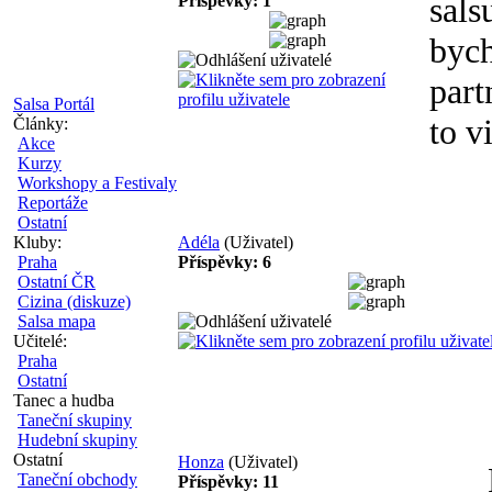
sals
Příspěvky: 1
bych
part
Salsa Portál
to v
Články:
Akce
Kurzy
Workshopy a Festivaly
Reportáže
Ostatní
Kluby:
Adéla
(Uživatel)
Praha
Příspěvky: 6
Ostatní ČR
Cizina (diskuze)
Salsa mapa
Učitelé:
Praha
Ostatní
Tanec a hudba
Taneční skupiny
Hudební skupiny
Ostatní
Honza
(Uživatel)
Taneční obchody
Příspěvky: 11