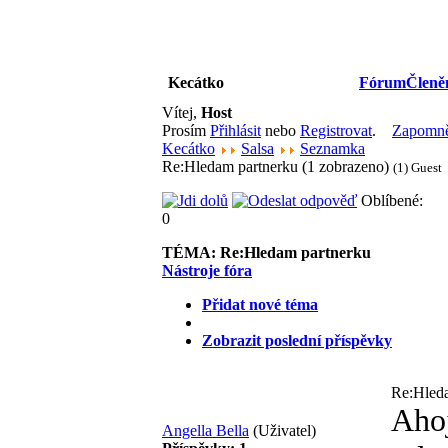
Kecátko
Fórum
Členě
Vítej,
Host
Prosím
Přihlásit
nebo
Registrovat
.
Zapomněl
Kecátko
Salsa
Seznamka
Re:Hledam partnerku (1 zobrazeno)
(1) Guest
Oblíbené:
0
TÉMA:
Re:Hledam partnerku
Nástroje fóra
Přidat nové téma
Zobrazit poslední příspěvky
Re:Hled
Ahoj
Angella Bella
(Uživatel)