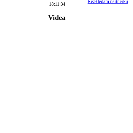
Re:Hledam partnerku
18:11:34
Videa