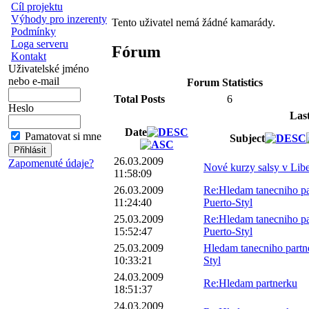
Cíl projektu
Výhody pro inzerenty
Tento uživatel nemá žádné kamarády.
Podmínky
Loga serveru
Fórum
Kontakt
Uživatelské jméno
nebo e-mail
Forum Statistics
Total Posts
6
Heslo
Las
Date
Pamatovat si mne
Subject
26.03.2009
Zapomenuté údaje?
Nové kurzy salsy v Libe
11:58:09
26.03.2009
Re:Hledam tanecniho pa
11:24:40
Puerto-Styl
25.03.2009
Re:Hledam tanecniho pa
15:52:47
Puerto-Styl
25.03.2009
Hledam tanecniho partn
10:33:21
Styl
24.03.2009
Re:Hledam partnerku
18:51:37
24.03.2009