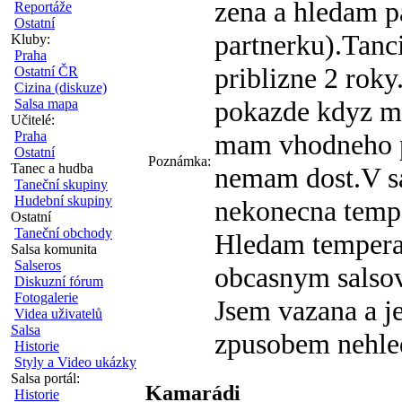
zena a hledam p
Reportáže
Ostatní
partnerku).Tanc
Kluby:
Praha
priblizne 2 roky
Ostatní ČR
Cizina (diskuze)
pokazde kdyz ma
Salsa mapa
Učitelé:
mam vhodneho p
Praha
Ostatní
Poznámka:
Tanec a hudba
nemam dost.V sa
Taneční skupiny
Hudební skupiny
nekonecna temp
Ostatní
Taneční obchody
Hledam tempera
Salsa komunita
Salseros
obcasnym salso
Diskuzní fórum
Fotogalerie
Jsem vazana a je
Videa uživatelů
Salsa
zpusobem nehled
Historie
Styly a Video ukázky
Salsa portál:
Kamarádi
Historie