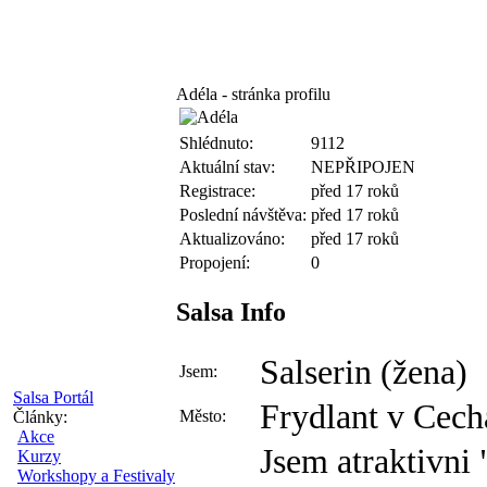
Adéla - stránka profilu
Shlédnuto:
9112
Aktuální stav:
NEPŘIPOJEN
Registrace:
před 17 roků
Poslední návštěva:
před 17 roků
Aktualizováno:
před 17 roků
Propojení:
0
Salsa Info
Salserin (žena)
Jsem:
Salsa Portál
Frydlant v Cech
Město:
Články:
Akce
Jsem atraktivni 
Kurzy
Workshopy a Festivaly