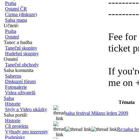
---------
Praha
Ostatní ČR
---------
Cizina (diskuze)
Salsa mapa
Učitelé:
Praha
Fee for
Ostatní
Tanec a hudba
ticket 
Taneční skupiny
Hudební skupiny
Ostatní
Taneční obchody
If you'r
Salsa komunita
Salseros
me on 
Diskuzní fórum
Fotogalerie
Videa uživatelů
Salsa
Témata
Historie
Styly a Video ukázky
salsa festival Milano leden 2009
Salsa portál:
Historie
Cíl projektu
Re:salsa fe
Výhody pro inzerenty
Podmínky