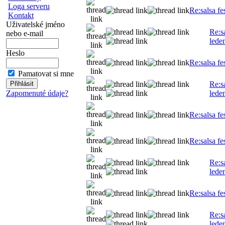
Loga serveru
Re:salsa fe
Kontakt
Uživatelské jméno
Re:s
nebo e-mail
lede
Heslo
Re:salsa fe
Pamatovat si mne
Re:s
Zapomenuté údaje?
lede
Re:salsa fe
Re:salsa fe
Re:s
lede
Re:salsa fe
Re:s
lede