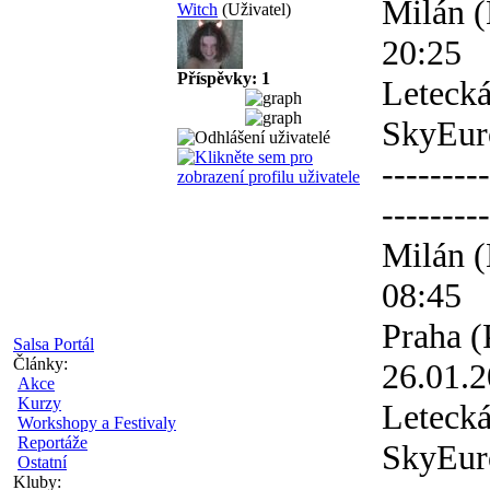
Milán (
Witch
(Uživatel)
20:25
Příspěvky: 1
Letecká
SkyEur
---------
---------
Milán (
08:45
Praha (
Salsa Portál
Články:
26.01.2
Akce
Kurzy
Letecká
Workshopy a Festivaly
Reportáže
SkyEur
Ostatní
Kluby: