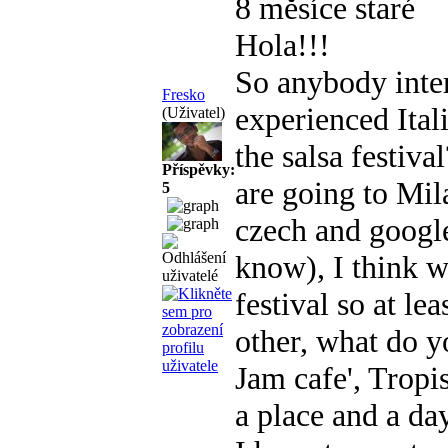
8 měsíce staré
Hola!!!
So anybody inter
Fresko
experienced Ital
(Uživatel)
the salsa festiva
Příspěvky:
are going to Mil
5
czech and google'
know), I think w
festival so at l
other, what do 
Jam cafe', Trop
a place and a day