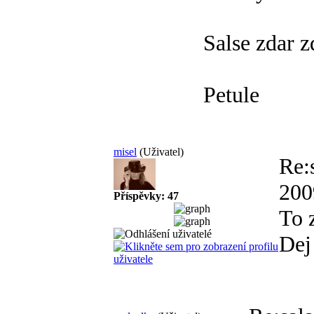
Salse zdar z
Petule
misel
(Uživatel)
Re:
20
Příspěvky: 47
To 
Dej