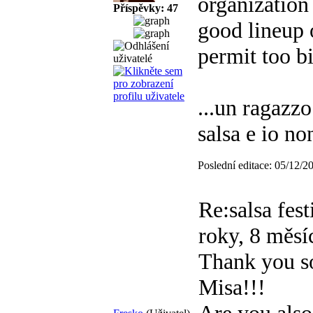
organization
Příspěvky: 47
good lineup o
permit too bi
...un ragazzo
salsa e io no
Poslední editace: 05/12/2
Re:salsa fes
roky, 8 měsí
Thank you s
Misa!!!