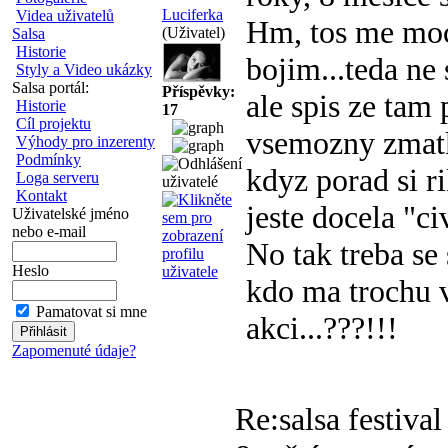
Luciferka
Videa uživatelů
Hm, tos me moc 
(Uživatel)
Salsa
Historie
bojim...teda ne 
Styly a Video ukázky
Salsa portál:
Příspěvky:
ale spis ze tam
Historie
17
Cíl projektu
vsemozny zmatky
Výhody pro inzerenty
Podmínky
kdyz porad si ri
Loga serveru
Kontakt
jeste docela "c
Uživatelské jméno
nebo e-mail
No tak treba se
Heslo
kdo ma trochu v
Pamatovat si mne
akci...???!!!
Zapomenuté údaje?
Re:salsa festiva