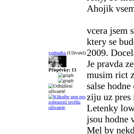
Ahojik vsem
vcera jsem s
ktery se bud
2009. Docela
vodnalka
(Uživatel)
Je pravda ze
Příspěvky: 13
musim rict z
salse hodne 
ziju uz pres
Letenky lo
jsou hodne 
Mel by nek