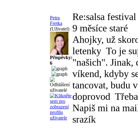
Re:salsa festiva
Petra
Fretka
9 měsíce staré
(Uživatel)
Ahojky, už sko
letenky
To je su
Příspěvky:
"našich". Jinak, 
6
víkend, kdyby se
tancovat, budu 
doprovod
Třeba 
Napiš mi na mail
srazík