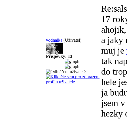
Re:sal
17 roky
ahojik,
a jaky
vodnalka
(Uživatel)
muj je
Příspěvky: 13
tak nap
do trop
hele je
ja budu
jsem v 
hezky 