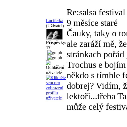
Re:salsa festiva
9 měsíce staré
Luciferka
(Uživatel)
Čauky, taky o to
ale zaráží mě, že
Příspěvky:
17
stránkach pořád 
Trochus e bojím 
někdo s tímhle f
dobrej? Vidím, ž
lektoři...třeba T
může celý festiva