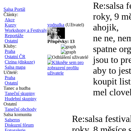
Re:salsa 
Salsa Portál
roky, 9 mě
Články:
Akce
ahojik,
vodnalka
(Uživatel)
Kurzy
Workshopy a Festivaly
ne ne, ne
Reportáže
Ostatní
Příspěvky: 13
Kluby:
spatne org
Praha
Ostatní ČR
jsou to p
Cizina (diskuze)
Salsa mapa
aby to jes
Učitelé:
Praha
koupit lis
Ostatní
Tanec a hudba
mel clove
Taneční skupiny
Hudební skupiny
Ostatní
Taneční obchody
Salsa komunita
Re:salsa festiv
Salseros
Diskuzní fórum
roky, 8 měsíce 
Fotogalerie