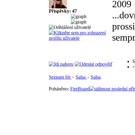
2009
Příspěvky: 47
...dov
pross
semp
S
<
Seznam fór
Salsa
Salsa
Poháněno:
FireBoard