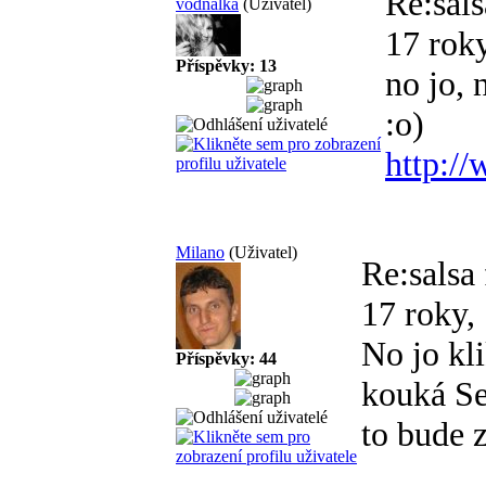
Re:sals
vodnalka
(Uživatel)
17 roky
Příspěvky: 13
no jo, 
:o)
http:/
Milano
(Uživatel)
Re:salsa
17 roky,
No jo kl
Příspěvky: 44
kouká Se
to bude 