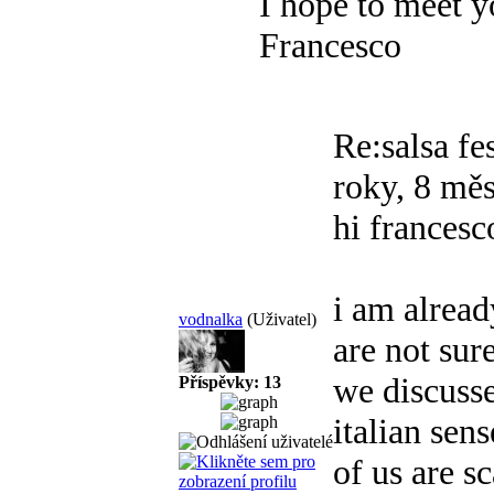
I hope to meet y
Francesco
Re:salsa fe
roky, 8 měs
hi francesc
i am alread
vodnalka
(Uživatel)
are not sure
we discusse
Příspěvky: 13
italian sen
of us are sc