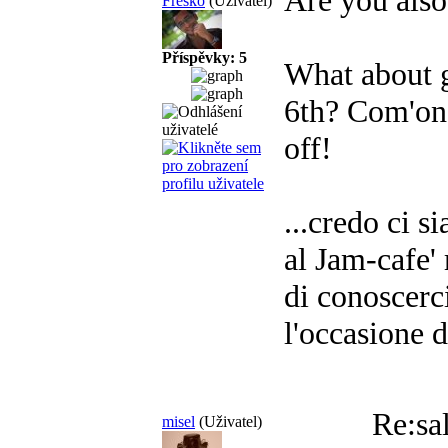
Are you als
Fresko
(Uživatel)
Příspěvky: 5
What about g
6th? Com'on
off!
...credo ci s
al Jam-cafe
di conoscerci
l'occasione d
Re:sa
misel
(Uživatel)