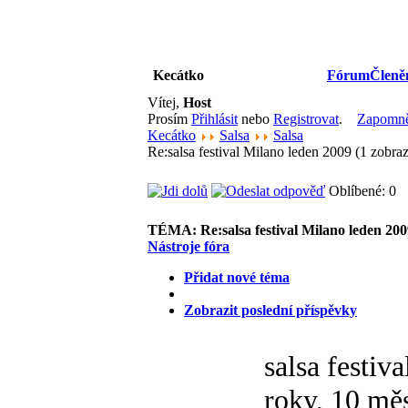
Kecátko
Fórum
Členě
Vítej,
Host
Prosím
Přihlásit
nebo
Registrovat
.
Zapomněl
Kecátko
Salsa
Salsa
Re:salsa festival Milano leden 2009 (1 zobr
Oblíbené: 0
TÉMA:
Re:salsa festival Milano leden 20
Nástroje fóra
Přidat nové téma
Zobrazit poslední příspěvky
salsa festiv
roky, 10 měs