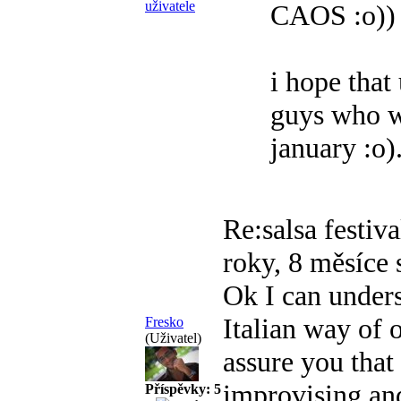
CAOS :o))
i hope that
guys who w
january :o)
Re:salsa festiv
roky, 8 měsíce 
Ok I can under
Italian way of 
Fresko
(Uživatel)
assure you tha
improvising an
Příspěvky: 5