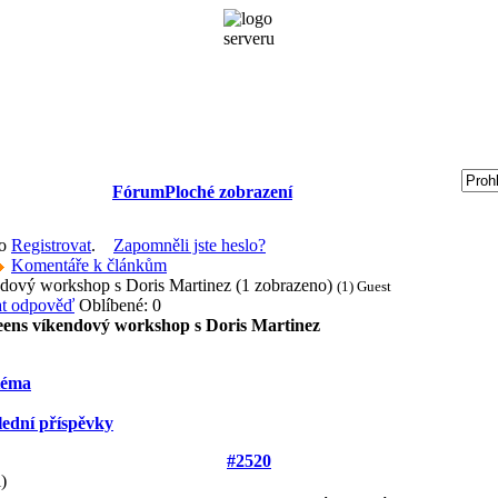
Fórum
Ploché zobrazení
bo
Registrovat
.
Zapomněli jste heslo?
Komentáře k článkům
dový workshop s Doris Martinez (1 zobrazeno)
(1) Guest
Oblíbené: 0
ens víkendový workshop s Doris Martinez
téma
lední příspěvky
#2520
)