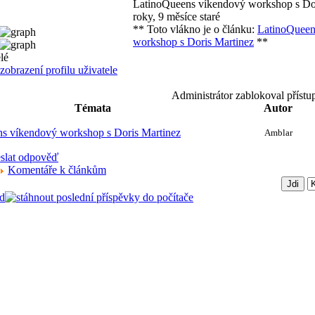
LatinoQueens víkendový workshop s Do
roky, 9 měsíce staré
** Toto vlákno je o článku:
LatinoQueen
workshop s Doris Martinez
**
Administrátor zablokoval přístu
Témata
Autor
s víkendový workshop s Doris Martinez
Amblar
Komentáře k článkům
d