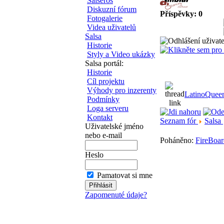
Salseros
Diskuzní fórum
Příspěvky: 0
Fotogalerie
Videa uživatelů
Salsa
Historie
Styly a Video ukázky
Salsa portál:
Historie
Cíl projektu
Výhody pro inzerenty
LatinoQueen
Podmínky
Loga serveru
Kontakt
Seznam fór
Salsa
Uživatelské jméno
nebo e-mail
Poháněno:
FireBoar
Heslo
Pamatovat si mne
Zapomenuté údaje?