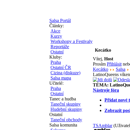
Salsa Portál
Články:
Akce
Kurzy
Workshopy a Festivaly
Reportáže
Kecátko
Ostatní
Kluby:
Vítej,
Host
Praha
Prosím
Přihlásit
ne
Ostatní ČR
Kecátko
Salsa
Cizina (diskuze)
LatinoQueens víken
Salsa mapa
Učitelé:
TÉMA:
LatinoQue
Praha
Nástroje fóra
Ostatní
Tanec a hudba
Přidat nové 
Taneční skupiny
Hudební skupiny
Zobrazit pos
Ostatní
Taneční obchody
Salsa komunita
TSAmblar
(Uživatel