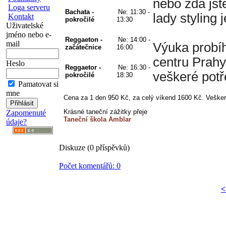
nebo zda jst
Loga serveru
Bachata - 
Ne: 11:30 - 
lady styling 
Kontakt
pokročilé
13:30
Uživatelské
jméno nebo e-
Reggaeton - 
Ne: 14:00 - 
mail
Výuka probíh
začátečnice
16:00
centru Prahy
Heslo
Reggaetor - 
Ne: 16:30 - 
veškeré potř
pokročilé
18:30
Pamatovat si
mne
Cena za 1 den 950 Kč, za celý víkend 1600 Kč. Veške
Krásné taneční zážitky přeje
Zapomenuté
Taneční škola Amblar
údaje?
Diskuze (0 příspěvků)
Počet komentářů: 0
<