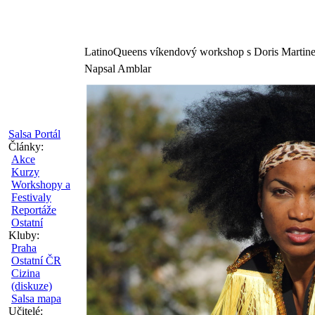
LatinoQueens víkendový workshop s Doris Martin
Napsal Amblar
Salsa Portál
Články:
Akce
Kurzy
Workshopy a
Festivaly
Reportáže
Ostatní
Kluby:
Praha
Ostatní ČR
Cizina
(diskuze)
Salsa mapa
Učitelé: