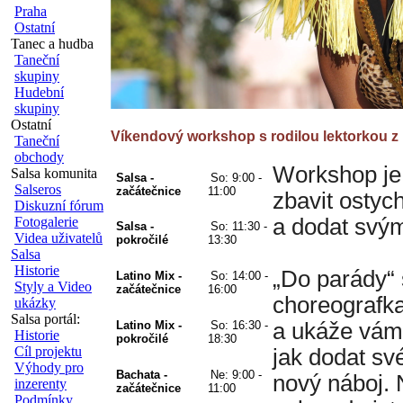
Praha
Ostatní
Tanec a hudba
Taneční
skupiny
Hudební
skupiny
Ostatní
Víkendový workshop s rodilou lektorkou z K
Taneční
obchody
Workshop je 
Salsa komunita
Salsa - 
So: 9
:00 - 
Salseros
začátečnice 
11:00
zbavit ostyc
Diskuzní fórum
a dodat svý
Fotogalerie
Salsa - 
So: 
11:30 - 
Videa uživatelů
pokročilé
13:30
Salsa
Historie
„Do parády“
Latino Mix - 
So: 14
:00 - 
Styly a Video
začátečnice 
16:00
choreografka
ukázky
Salsa portál:
Latino Mix - 
So: 16:30 - 
a ukáže vám, 
Historie
pokročilé
18:30 
Cíl projektu
jak dodat s
Výhody pro
Bachata - 
Ne: 9:00 - 
nový náboj. 
inzerenty
začátečnice
11:00 
Podmínky