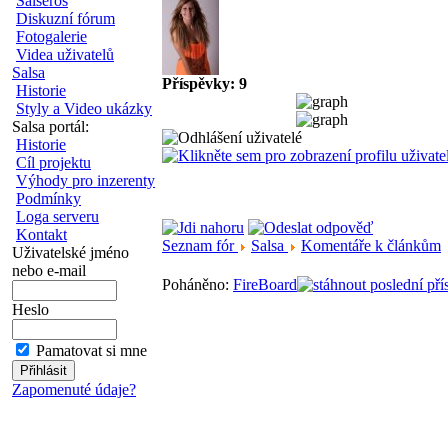
Salseros
Diskuzní fórum
Fotogalerie
Videa uživatelů
Salsa
Příspěvky: 9
Historie
Styly a Video ukázky
Salsa portál:
Historie
Cíl projektu
Výhody pro inzerenty
Podmínky
Loga serveru
Kontakt
Seznam fór
Salsa
Komentáře k článkům
Uživatelské jméno
nebo e-mail
Poháněno:
FireBoard
Heslo
Pamatovat si mne
Zapomenuté údaje?