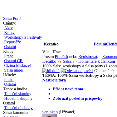
Salsa Portál
Články:
Akce
Kurzy
Workshopy a Festivaly
Reportáže
Kecátko
Fórum
Členě
Ostatní
Kluby:
Vítej,
Host
Praha
Prosím
Přihlásit
nebo
Registrovat
.
Zapomněl
Ostatní ČR
Kecátko
Salsa
Komentáře k článkům
Cizina (diskuze)
100% Salsa workshopy a Salsa párty (1 zob
Salsa mapa
Oblíbené: 0
Učitelé:
TÉMA:
100% Salsa workshopy a Salsa p
Praha
Nástroje fóra
Ostatní
Tanec a hudba
Přidat nové téma
Taneční skupiny
Hudební skupiny
Zobrazit poslední příspěvky
Ostatní
Taneční obchody
verunkap
(Uživatel)
Salsa komunita