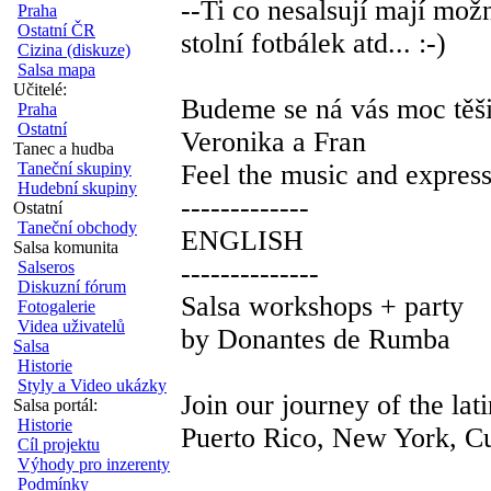
--Ti co nesalsují mají mož
Praha
Ostatní ČR
stolní fotbálek atd... :-)
Cizina (diskuze)
Salsa mapa
Učitelé:
Budeme se ná vás moc těši
Praha
Ostatní
Veronika a Fran
Tanec a hudba
Taneční skupiny
Feel the music and express
Hudební skupiny
-------------
Ostatní
Taneční obchody
ENGLISH
Salsa komunita
Salseros
--------------
Diskuzní fórum
Salsa workshops + party
Fotogalerie
Videa uživatelů
by Donantes de Rumba
Salsa
Historie
Styly a Video ukázky
Join our journey of the lat
Salsa portál:
Historie
Puerto Rico, New York, Cu
Cíl projektu
Výhody pro inzerenty
Podmínky