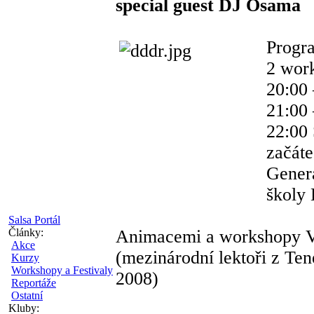
special guest DJ Osama
Progr
2 wor
20:00
21:00
22:00 
začáte
Genera
školy
Salsa Portál
Články:
Animacemi a workshopy V
Akce
(mezinárodní lektoři z Ten
Kurzy
Workshopy a Festivaly
2008)
Reportáže
Ostatní
Kluby: