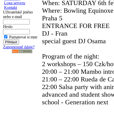
When: SATURDAY 6th febr
Loga serveru
Kontakt
Where: Bowling Equinoxe 
Uživatelské jméno
nebo e-mail
Praha 5
ENTRANCE FOR FREE
Heslo
DJ - Fran
Pamatovat si mne
special guest DJ Osama
Zapomenuté údaje?
Program of the night:
2 workshops – 150 Czk/ho
20:00 – 21:00 Mambo intr
21:00 – 22:00 Rueda de C
22:00 Salsa party with ani
advanced and student sho
school - Generation next