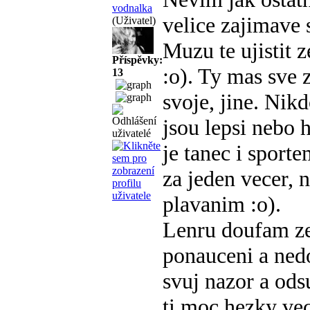
vodnalka
velice zajimave s
(Uživatel)
Muzu te ujistit 
Příspěvky:
:o). Ty mas sve 
13
svoje, jine. Nik
jsou lepsi nebo 
je tanec i sport
za jeden vecer, 
plavanim :o).
Lenru doufam ze
ponauceni a nedov
svuj nazor a odsu
ti moc hezky vec