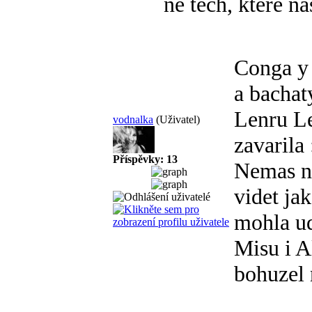
ne těch, které ná
Conga y 
a bacha
Lenru Le
vodnalka
(Uživatel)
zavarila 
Příspěvky: 13
Nemas n
videt jak
mohla ud
Misu i A
bohuzel 