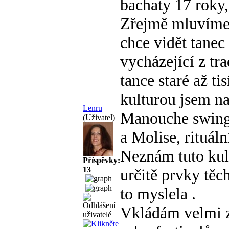
bachaty
17 roky,
Zřejmě mluvíme
chce vidět tanec
vycházející z tra
tance staré až tis
kulturou jsem na
Lenru
Manouche swing 
(Uživatel)
a Molise, rituáln
Neznám tuto kult
Příspěvky:
13
určitě prvky těc
to myslela
.
Vkládám velmi 