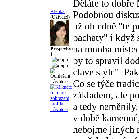
Děláte to dobře
Alenka
Podobnou diskuzi
(Uživatel)
už ohledně "té p
bachaty" i když 
na mnoha místec
Příspěvky:
1
by to spravil 
clave style"
Pak 
Co se týče trad
základem, ale po
a tedy neměnily.
v době kamenné,
nebojme jiných 