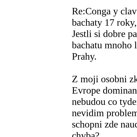
Re:Conga y clav
bachaty
17 roky,
Jestli si dobre 
bachatu mnoho le
Prahy.
Z moji osobni zk
Evrope dominant
nebudou co tyde
nevidim proble
schopni zde nauc
chyba?