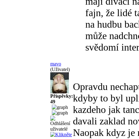
mají diváci n
fajn, že lidé
na hudbu bac
může nadchnou
svědomí inter
mavo
(Uživatel)
Opravdu nechap
kdyby to byl upln
Příspěvky:
49
kazdeho jak tanc
davali zaklad nov
Naopak kdyz je 