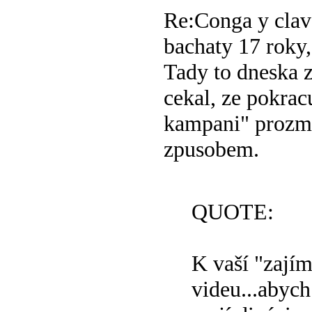
Re:Conga y clav
bachaty
17 roky,
Tady to dneska 
cekal, ze pokrac
kampani" prozme
zpusobem.
QUOTE:
K vaší "zají
videu...abyc