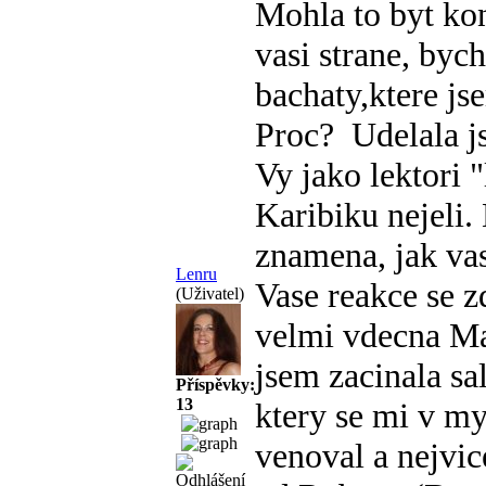
Mohla to byt ko
vasi strane, byc
bachaty,ktere jse
Proc?
Udelala j
Vy jako lektori "
Karibiku nejeli.
znamena, jak vas
Lenru
Vase reakce se zd
(Uživatel)
velmi vdecna M
jsem zacinala sa
Příspěvky:
13
ktery se mi v my
venoval a nejvi