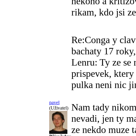
nekoho a kritizova
rikam, kdo jsi ze
Re:Conga y clav
bachaty
17 roky,
Lenru: Ty ze se 
prispevek, ktery
pulka neni nic j
pavel
Nam tady nikom
(Uživatel)
nevadi, jen ty m
ze nekdo muze ta