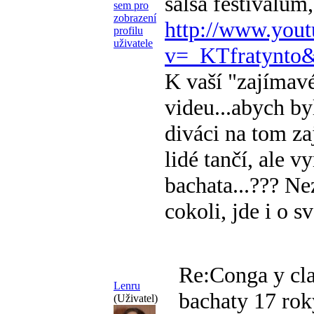
salsa festivalům,
http://www.you
v=_KTfratynto&
K vaší "zajímav
videu...abych b
diváci na tom z
lidé tančí, ale 
bachata...??? N
cokoli, jde i o s
Re:Conga y cla
Lenru
bachaty
17 rok
(Uživatel)