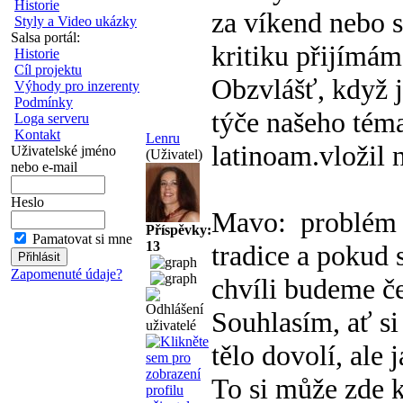
Historie
za víkend nebo s
Styly a Video ukázky
Salsa portál:
kritiku přijímám
Historie
Cíl projektu
Obzvlášť, když j
Výhody pro inzerenty
Podmínky
týče našeho téma
Loga serveru
Kontakt
Lenru
latinoam.vložil
Uživatelské jméno
(Uživatel)
nebo e-mail
Heslo
Mavo:
problém 
Příspěvky:
Pamatovat si mne
13
tradice a pokud 
Zapomenuté údaje?
chvíli budeme č
Souhlasím, ať si
tělo dovolí, ale 
To si může zde 