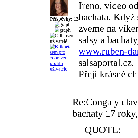
Ireno, video od
bachata. Když s
Příspěvky: 13
zveme na víke
salsy a bachaty
www.ruben-da
salsaportal.cz.
Přeji krásné ch
Re:Conga y clav
bachaty
17 roky,
QUOTE: