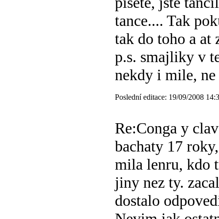
pisete, jste tanc
tance...
. Tak pok
tak do toho a at 
p.s. smajliky v 
nekdy i mile, n
Poslední editace: 19/09/2008 14
Re:Conga y clav
bachaty
17 roky,
mila lenru, kdo 
jiny nez ty. zaca
dostalo odpoved
Nevim jak ostatn