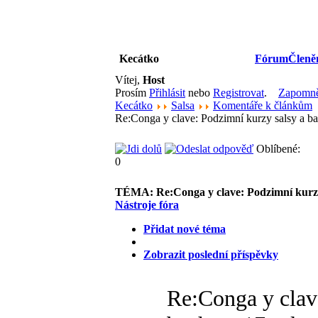
Kecátko
Fórum
Členě
Vítej,
Host
Prosím
Přihlásit
nebo
Registrovat
.
Zapomněl
Kecátko
Salsa
Komentáře k článkům
Re:Conga y clave: Podzimní kurzy salsy a b
Oblíbené:
0
TÉMA:
Re:Conga y clave: Podzimní kurzy
Nástroje fóra
Přidat nové téma
Zobrazit poslední příspěvky
Re:Conga y clav