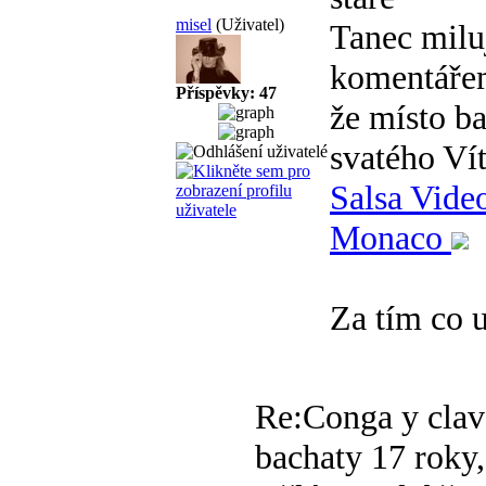
misel
(Uživatel)
Tanec milu
komentářem 
Příspěvky: 47
že místo ba
svatého Ví
Salsa Vide
Monaco
Za tím co 
Re:Conga y clav
bachaty
17 roky,