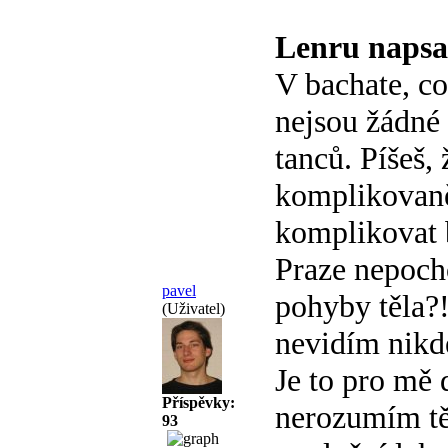
Lenru napsa
V bachate, co
nejsou žádné
tanců. Píšeš, 
komplikovaně
komplikovat 
Praze nepocho
pavel
pohyby těla?
(Uživatel)
nevidím nikde
Je to pro mě
Příspěvky:
nerozumím tě
93