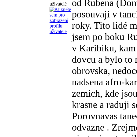
od Rubena (Domin
posouvaji v tanc
roky. Tito lidé 
jsem po boku Ru
v Karibiku, kam 
dovcu a bylo to 
obrovska, nedoce
nadsena afro-kar
zemich, kde jsou
krasne a raduji s
Porovnavas tanec
odvazne
. Zrejm