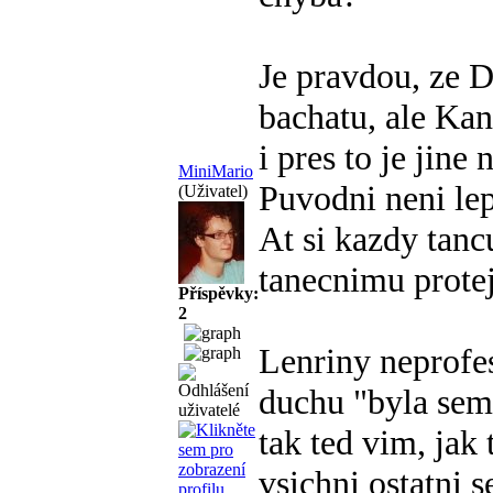
Je pravdou, ze 
bachatu, ale Kan
i pres to je jine
MiniMario
Puvodni neni leps
(Uživatel)
At si kazdy tancu
tanecnimu protej
Příspěvky:
2
Lenriny neprofe
duchu "byla sem
tak ted vim, jak
vsichni ostatni s