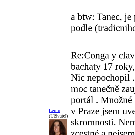
a btw: Tanec, 
podle (tradicnih
Re:Conga y clav
bachaty
17 roky,
Nic nepochopil
moc tanečně zauj
portál
. Množné 
v Praze jsem uve
Lenru
(Uživatel)
skromnosti. Nem
zcestné a nejse