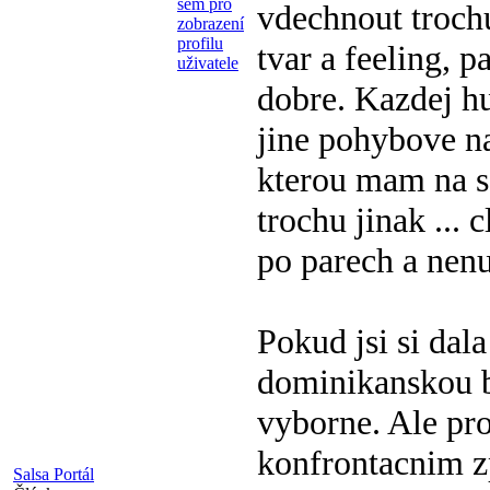
vdechnout trochu
tvar a feeling, 
dobre. Kazdej h
jine pohybove na
kterou mam na sa
trochu jinak ...
po parech a nenud
Pokud jsi si dal
dominikanskou b
vyborne. Ale pro
konfrontacnim 
Salsa Portál