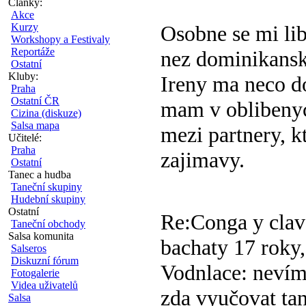
Články:
Akce
Kurzy
Osobne se mi lib
Workshopy a Festivaly
Reportáže
nez dominikanska
Ostatní
Kluby:
Ireny ma neco do 
Praha
Ostatní ČR
mam v obliben
Cizina (diskuze)
Salsa mapa
mezi partnery, k
Učitelé:
Praha
zajimavy.
Ostatní
Tanec a hudba
Taneční skupiny
Hudební skupiny
Ostatní
Re:Conga y clav
Taneční obchody
Salsa komunita
bachaty
17 roky,
Salseros
Diskuzní fórum
Vodnlace: nevím,
Fotogalerie
Videa uživatelů
zda vyučovat tan
Salsa