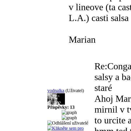
v lineove (ta ca
L.A.) casti sals
Marian
Re:Conga
salsy a b
staré
vodnalka
(Uživatel)
Ahoj Mari
mirnil v t
Příspěvky: 13
to urcite 