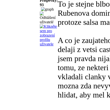
Příspěvky:
To je stejne blb
93
Rubenova domini
protoze salsa ma
A co je zaujateh
delaji z vetsi ca
jsem pravda nij
tomu, ze nekteri
vkladali clanky v
mozna zda nevyv
hlidat, aby mel 