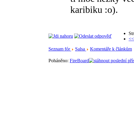
karibiku :o).
St
<<
Seznam fór
Salsa
Komentáře k článkům
Poháněno:
FireBoard