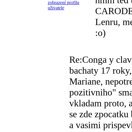
hmm ted 
CARODEJ
Lenru, me
:o)
Re:Conga y clav
bachaty
17 roky,
Mariane, nepotre
pozitivniho" sm
vkladam proto, 
se zde zpocatku
a vasimi prispev