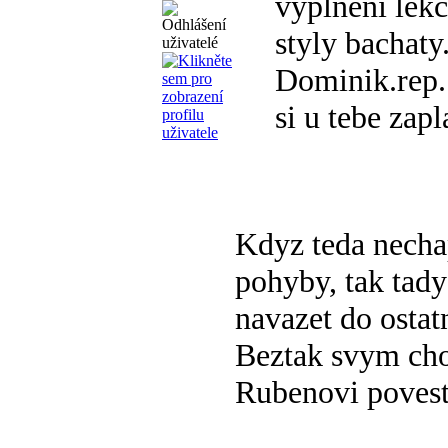
vyplnění lekc
styly bachaty.
Dominik.rep.
si u tebe zap
Kdyz teda necha
pohyby, tak tady
navazet do ostat
Beztak svym cho
Rubenovi poves