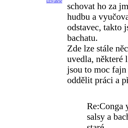
schovat ho za jm
hudbu a vyučova
odstavec, takto 
bachatu.
Zde lze stále něc
uvedla, některé 
jsou to moc fajn
oddělit práci a p
Re:Conga y
salsy a ba
staré