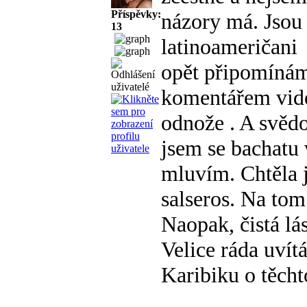
Příspěvky:
názory má. Jsou 
13
latinoameričani
opět připomínám
komentářem vide
odnože
. A svědo
jsem se bachatu
mluvím. Chtěla j
salseros. Na to
Naopak, čistá lá
Velice ráda uvít
Karibiku o těcht