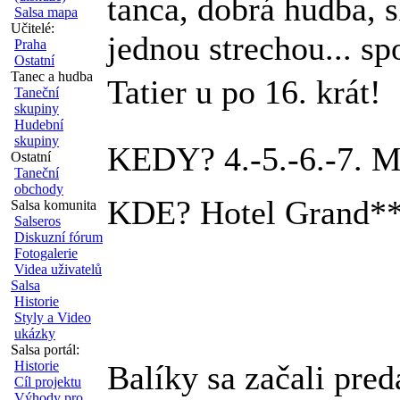
tanca, dobrá hudba, 
Salsa mapa
Učitelé:
jednou strechou... sp
Praha
Ostatní
Tanec a hudba
Tatier u po 16. krát!
Taneční
skupiny
Hudební
skupiny
KEDY?
4.-5.-6.-7. 
Ostatní
Taneční
obchody
KDE?
Hotel Grand***
Salsa komunita
Salseros
Diskuzní fórum
Fotogalerie
Videa uživatelů
Salsa
Historie
Styly a Video
ukázky
Salsa portál:
Historie
Balíky sa začali pre
Cíl projektu
Výhody pro