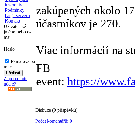
inzerenty
zakúpených okolo 170
Podmínky
Loga serveru
účastníkov je 270.
Kontakt
Uživatelské
jméno nebo e-
mail
Viac informácií na s
Heslo
Pamatovat si
FB
mne
event:
https://www.
Zapomenuté
údaje?
Diskuze (0 příspěvků)
Počet komentářů: 0