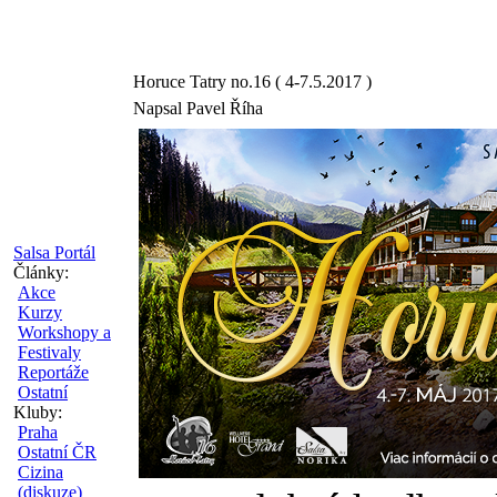
Horuce Tatry no.16 ( 4-7.5.2017 )
Napsal Pavel Říha
Salsa Portál
Články:
Akce
Kurzy
Workshopy a
Festivaly
Reportáže
Ostatní
Kluby:
Praha
Ostatní ČR
Cizina
(diskuze)