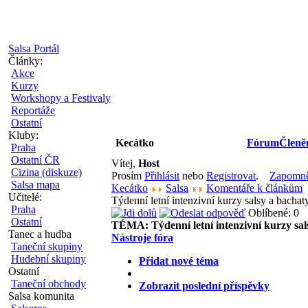
Salsa Portál
Články:
Akce
Kurzy
Workshopy a Festivaly
Reportáže
Ostatní
Kluby:
Kecátko
Fórum
Členě
Praha
Ostatní ČR
Vítej,
Host
Cizina (diskuze)
Prosím
Přihlásit
nebo
Registrovat
.
Zapomněl
Salsa mapa
Kecátko
Salsa
Komentáře k článkům
Učitelé:
Týdenní letní intenzivní kurzy salsy a bacha
Praha
Oblíbené: 0
Ostatní
TÉMA:
Týdenní letní intenzivní kurzy sa
Tanec a hudba
Nástroje fóra
Taneční skupiny
Hudební skupiny
Přidat nové téma
Ostatní
Taneční obchody
Zobrazit poslední příspěvky
Salsa komunita