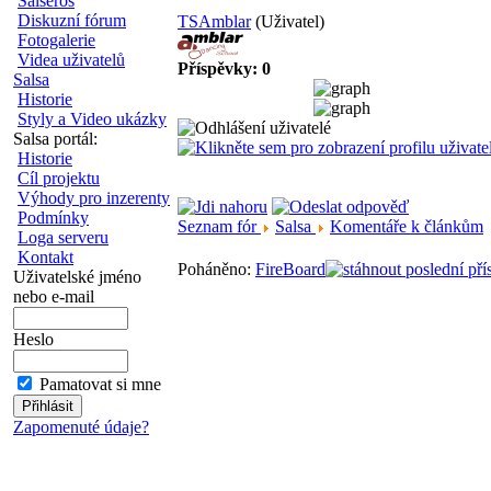
Salseros
Diskuzní fórum
TSAmblar
(Uživatel)
Fotogalerie
Videa uživatelů
Příspěvky: 0
Salsa
Historie
Styly a Video ukázky
Salsa portál:
Historie
Cíl projektu
Výhody pro inzerenty
Podmínky
Seznam fór
Salsa
Komentáře k článkům
Loga serveru
Kontakt
Poháněno:
FireBoard
Uživatelské jméno
nebo e-mail
Heslo
Pamatovat si mne
Zapomenuté údaje?