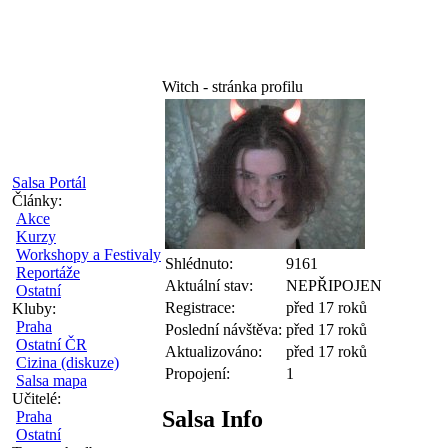
Witch - stránka profilu
Salsa Portál
Články:
Akce
Kurzy
Workshopy a Festivaly
Shlédnuto:
9161
Reportáže
Aktuální stav:
NEPŘIPOJEN
Ostatní
Registrace:
před 17 roků
Kluby:
Praha
Poslední návštěva:
před 17 roků
Ostatní ČR
Aktualizováno:
před 17 roků
Cizina (diskuze)
Propojení:
1
Salsa mapa
Učitelé:
Salsa Info
Praha
Ostatní