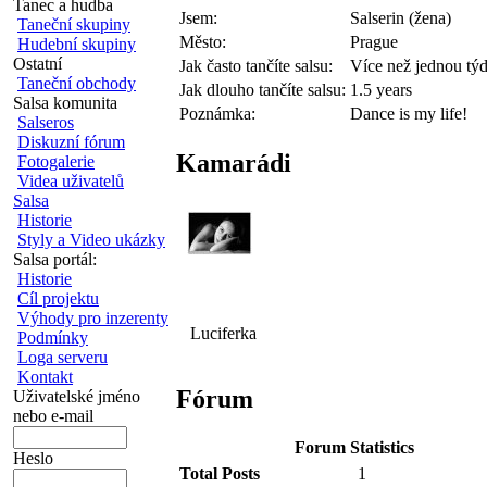
Tanec a hudba
Jsem:
Salserin (žena)
Taneční skupiny
Město:
Prague
Hudební skupiny
Ostatní
Jak často tančíte salsu:
Více než jednou tý
Taneční obchody
Jak dlouho tančíte salsu:
1.5 years
Salsa komunita
Poznámka:
Dance is my life!
Salseros
Diskuzní fórum
Kamarádi
Fotogalerie
Videa uživatelů
Salsa
Historie
Styly a Video ukázky
Salsa portál:
Historie
Cíl projektu
Výhody pro inzerenty
Luciferka
Podmínky
Loga serveru
Kontakt
Fórum
Uživatelské jméno
nebo e-mail
Forum Statistics
Heslo
Total Posts
1