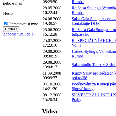
08:29:50
Rumba
nebo e-mail
28.05.2008
Re:Salsa Styling s Veronik
16:22:44
Rumba
Heslo
24.06.2008
Salsa Gala Stuttgart - pro 
19:39:57
kontaktujte DDR
Pamatovat si mne
25.06.2008
Re:Salsa Gala Stuttgart - 
Zapomenuté údaje?
16:12:28
fullpass ko
25.07.2008
Re:SPECIÁLNÍ AKCE - Sal
17:23:10
Vol. I
29.08.2008
Ladies Styling s Veronikou
08:30:19
Rumba
29.08.2008
Salsa studio Tanec v Srdc
13:04:17
11.09.2008
Kurzy Salsy pro začátečník
00:09:37
pokročilé
04.10.2008
Poděkování za Koktejl pár
14:21:20
říjnové kurzy
08.12.2008
SILVESTR ALL INCLUSI
15:20:34
Prahy
Videa