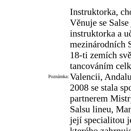
Instruktorka, ch
Věnuje se Salse 
instruktorka a u
mezinárodních S
18-ti zemích svět
tancováním celk
Valencii, Andalu
Poznámka:
2008 se stala s
partnerem Mistr
Salsu lineu, Ma
její specialitou 
kterého zahrnu