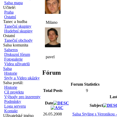
Salsa mapa
Učitelé:
Praha
Ostatní
Tanec a hudba
Milano
Taneční skupiny
Hudební skupiny
Ostatní
Taneční obchody
Salsa komunita
Salseros
Diskuzní fórum
pavel
Fotogalerie
Videa uživatelů
Salsa
Fórum
Historie
Styly a Video ukázky
Salsa portál:
Forum Statistics
Historie
Total Posts
9
Cíl projektu
Výhody pro inzerenty
Las
Podmínky
Date
Subject
Loga serveru
Kontakt
26.05.2008
Salsa Styling s Veronikou 
Uživatelské jméno