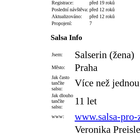
Registrace:
před 19 roků
Poslední návštěva:
před 12 roků
Aktualizováno:
před 12 roků
Propojení:
7
Salsa Info
Salserin (žena)
Jsem:
Praha
Město:
Jak často
Více než jednou
tančíte
salsu:
Jak dlouho
11 let
tančíte
salsu:
www.salsa-pro-
www:
Veronika Preisl