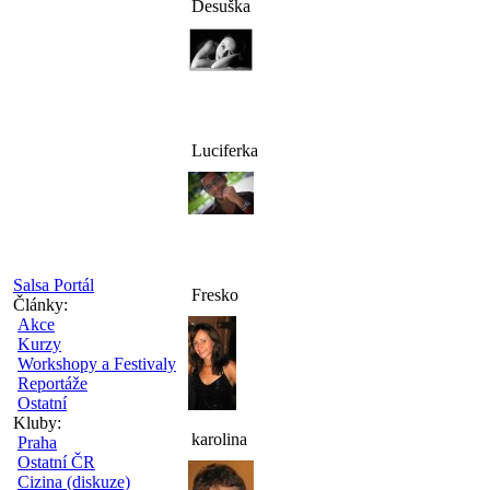
Desuška
Luciferka
Salsa Portál
Fresko
Články:
Akce
Kurzy
Workshopy a Festivaly
Reportáže
Ostatní
Kluby:
karolina
Praha
Ostatní ČR
Cizina (diskuze)