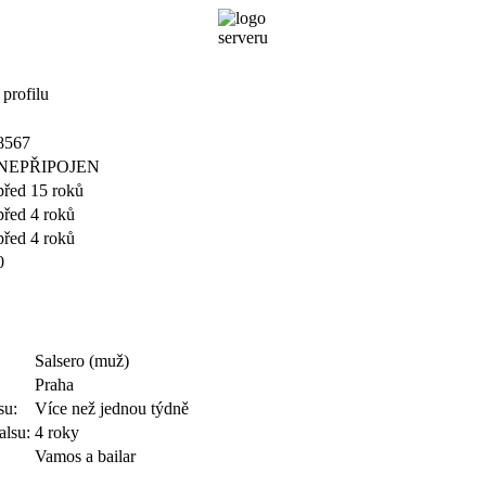
 profilu
8567
NEPŘIPOJEN
před 15 roků
před 4 roků
před 4 roků
0
Salsero (muž)
Praha
su:
Více než jednou týdně
alsu:
4 roky
Vamos a bailar