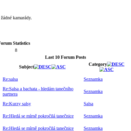
á žádné kamarády.
orum Statistics
8
Last 10 Forum Posts
Category
Subject
Re:salsa
Seznamka
Re:Salsa a bachata - hledám tanečního
Seznamka
partnera
Re:Kurzy salsy
Salsa
Re:Hledá se mírně pokročilá tanečnice
Seznamka
Re:Hledá se mírně pokročilá tanečnice
Seznamka