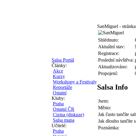
SanMiguel - stránka
Shlédnuto:
Aktuální stav:
Registrace:
Salsa Portál
Poslední návštěva:
Články:
Aktualizováno:
Akce
Propojení:
Kurzy
Workshopy a Festivaly
Salsa Info
Reportáže
Ostatní
Kluby:
Jsem:
Praha
Město:
Ostatní ČR
Jak často tančíte sal
Cizina (diskuze)
Salsa mapa
Jak dlouho tančíte s
Učitelé:
Poznámka:
Praha