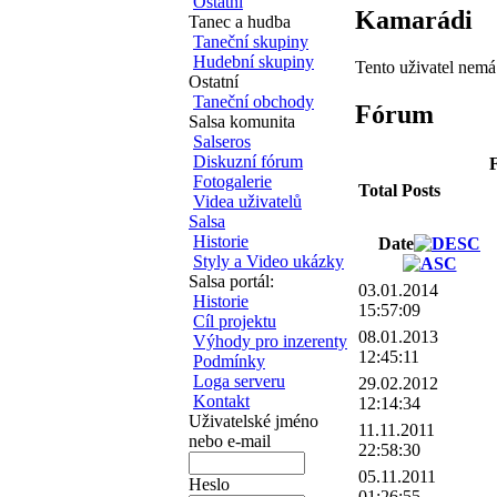
Ostatní
Kamarádi
Tanec a hudba
Taneční skupiny
Hudební skupiny
Tento uživatel nem
Ostatní
Taneční obchody
Fórum
Salsa komunita
Salseros
Diskuzní fórum
F
Fotogalerie
Total Posts
Videa uživatelů
Salsa
Historie
Date
Styly a Video ukázky
Salsa portál:
03.01.2014
Historie
15:57:09
Cíl projektu
08.01.2013
Výhody pro inzerenty
12:45:11
Podmínky
Loga serveru
29.02.2012
Kontakt
12:14:34
Uživatelské jméno
11.11.2011
nebo e-mail
22:58:30
05.11.2011
Heslo
01:26:55