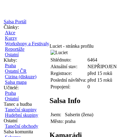
Salsa Portál
Články:
Akce
Kurzy
Workshopy a Festivaly
Luciet - stránka profilu
Reportáže
Ostatní
Shlédnuto:
6464
Kluby:
Praha
Aktuální stav:
NEPŘIPOJEN
Ostatní ČR
Registrace:
před 15 roků
Cizina (diskuze)
Poslední návštěva:
před 15 roků
Salsa mapa
Propojení:
0
Učitelé:
Praha
Ostatní
Salsa Info
Tanec a hudba
Taneční skupiny
Jsem:
Salserin (žena)
Hudební skupiny
Ostatní
Město:
praha
Taneční obchody
Salsa komunita
Kamarádi