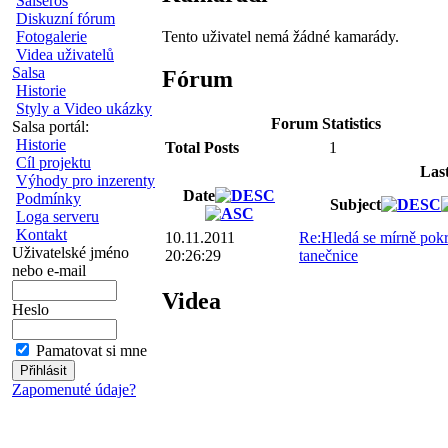
Salseros
Diskuzní fórum
Tento uživatel nemá žádné kamarády.
Fotogalerie
Videa uživatelů
Salsa
Fórum
Historie
Styly a Video ukázky
Forum Statistics
Salsa portál:
Historie
Total Posts
1
Cíl projektu
Las
Výhody pro inzerenty
Date
Podmínky
Subject
Loga serveru
Kontakt
10.11.2011
Re:Hledá se mírně pokr
Uživatelské jméno
20:26:29
tanečnice
nebo e-mail
Videa
Heslo
Pamatovat si mne
Zapomenuté údaje?