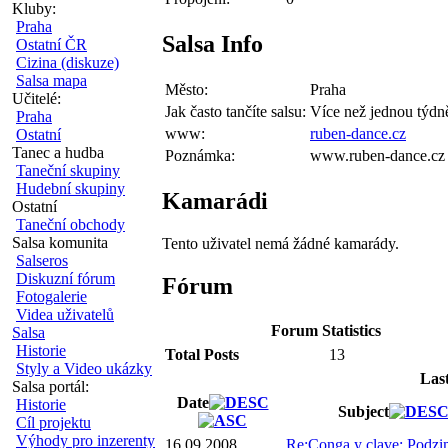
Kluby:
Praha
Salsa Info
Ostatní ČR
Cizina (diskuze)
Salsa mapa
Město:
Praha
Učitelé:
Jak často tančíte salsu:
Více než jednou týdn
Praha
www:
ruben-dance.cz
Ostatní
Tanec a hudba
Poznámka:
www.ruben-dance.cz
Taneční skupiny
Hudební skupiny
Kamarádi
Ostatní
Taneční obchody
Salsa komunita
Tento uživatel nemá žádné kamarády.
Salseros
Diskuzní fórum
Fórum
Fotogalerie
Videa uživatelů
Forum Statistics
Salsa
Historie
Total Posts
13
Styly a Video ukázky
Las
Salsa portál:
Date
Historie
Subject
Cíl projektu
Výhody pro inzerenty
16.09.2008
Re:Conga y clave: Podzim