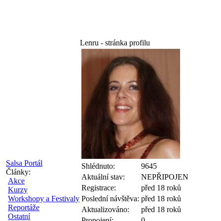
Lenru - stránka profilu
Salsa Portál
Shlédnuto:
9645
Články:
Aktuální stav:
NEPŘIPOJEN
Akce
Registrace:
před 18 roků
Kurzy
Workshopy a Festivaly
Poslední návštěva:
před 18 roků
Reportáže
Aktualizováno:
před 18 roků
Ostatní
Propojení:
0