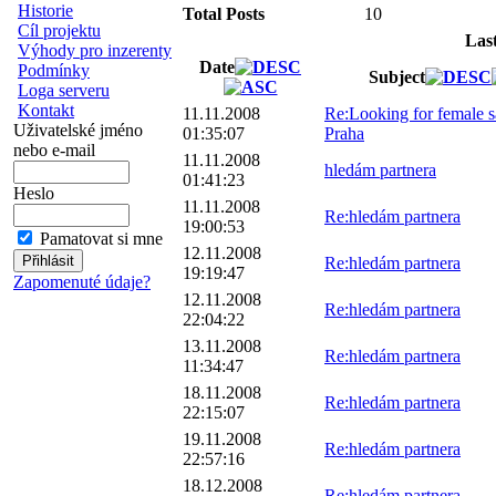
Historie
Total Posts
10
Cíl projektu
Las
Výhody pro inzerenty
Date
Podmínky
Subject
Loga serveru
Kontakt
11.11.2008
Re:Looking for female sa
Uživatelské jméno
01:35:07
Praha
nebo e-mail
11.11.2008
hledám partnera
01:41:23
Heslo
11.11.2008
Re:hledám partnera
19:00:53
Pamatovat si mne
12.11.2008
Re:hledám partnera
19:19:47
Zapomenuté údaje?
12.11.2008
Re:hledám partnera
22:04:22
13.11.2008
Re:hledám partnera
11:34:47
18.11.2008
Re:hledám partnera
22:15:07
19.11.2008
Re:hledám partnera
22:57:16
18.12.2008
Re:hledám partnera