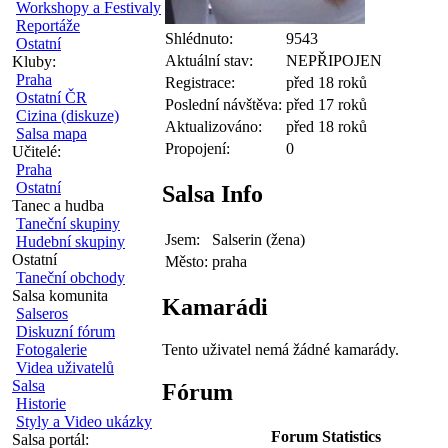
Workshopy a Festivaly
Reportáže
Shlédnuto:
9543
Ostatní
Aktuální stav:
NEPŘIPOJEN
Kluby:
Praha
Registrace:
před 18 roků
Ostatní ČR
Poslední návštěva:
před 17 roků
Cizina (diskuze)
Aktualizováno:
před 18 roků
Salsa mapa
Propojení:
0
Učitelé:
Praha
Ostatní
Salsa Info
Tanec a hudba
Taneční skupiny
Jsem:
Salserin (žena)
Hudební skupiny
Ostatní
Město:
praha
Taneční obchody
Salsa komunita
Kamarádi
Salseros
Diskuzní fórum
Tento uživatel nemá žádné kamarády.
Fotogalerie
Videa uživatelů
Salsa
Fórum
Historie
Styly a Video ukázky
Forum Statistics
Salsa portál: