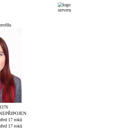
profilu
8376
NEPŘIPOJEN
před 17 roků
před 17 roků