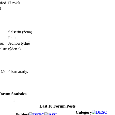
před 17 roků
0
Salserin (žena)
Praha
su:
Jednou týdně
alsu:
týden :)
á žádné kamarády.
orum Statistics
1
Last 10 Forum Posts
Category
Subject