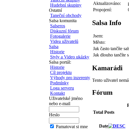
Aktualizováno:
Hudební skupiny
Propojení:
Ostatní
Taneční obchody
Salsa komunita
Salsa Info
Salseros
Diskuzní fórum
Jsem:
Fotogalerie
Videa uživatelů
Město:
Salsa
Jak často tančíte sal
Historie
Jak dlouho tančíte s
Styly a Video ukázky
Salsa portál:
Kamarádi
Historie
Cíl projektu
Výhody pro inzerenty
Tento uživatel nem
Podmínky
Loga serveru
Fórum
Kontakt
Uživatelské jméno
nebo e-mail
F
Total Posts
Heslo
Date
Pamatovat si mne