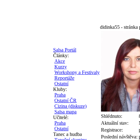
didinka55 - stránka 
Salsa Portál
Články:
Akce
Kurzy
Workshopy a Festivaly
Reportáže
Ostatní
Kluby:
Praha
Ostatní ČR
Cizina (diskuze)
Salsa mapa
Shlédnuto:
Učitelé:
Praha
Aktuální stav:
Ostatní
Registrace:
Tanec a hudba
Poslední návštěva:
Taneční skupiny