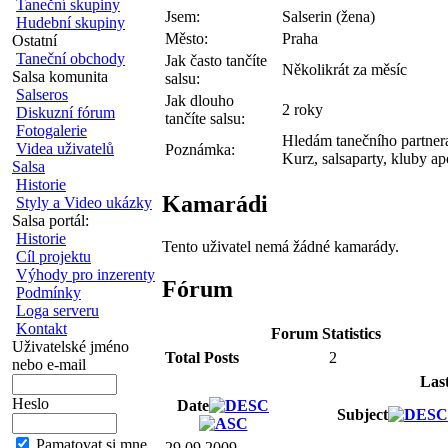
Taneční skupiny
Jsem:
Salserin (žena)
Hudební skupiny
Město:
Praha
Ostatní
Taneční obchody
Jak často tančíte
Několikrát za měsíc
Salsa komunita
salsu:
Salseros
Jak dlouho
2 roky
Diskuzní fórum
tančíte salsu:
Fotogalerie
Hledám tanečního partnera
Videa uživatelů
Poznámka:
Kurz, salsaparty, kluby ap
Salsa
Historie
Kamarádi
Styly a Video ukázky
Salsa portál:
Historie
Tento uživatel nemá žádné kamarády.
Cíl projektu
Výhody pro inzerenty
Fórum
Podmínky
Loga serveru
Kontakt
Forum Statistics
Uživatelské jméno
Total Posts
2
nebo e-mail
Las
Heslo
Date
Subject
Pamatovat si mne
29.09.2009