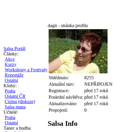
dagir - stránka profilu
Salsa Portál
Články:
Akce
Kurzy
Workshopy a Festivaly
Reportáže
Shlédnuto:
8255
Ostatní
Aktuální stav:
NEPŘIPOJEN
Kluby:
Registrace:
před 17 roků
Praha
Ostatní ČR
Poslední návštěva:
před 17 roků
Cizina (diskuze)
Aktualizováno:
před 17 roků
Salsa mapa
Propojení:
0
Učitelé:
Praha
Salsa Info
Ostatní
Tanec a hudba