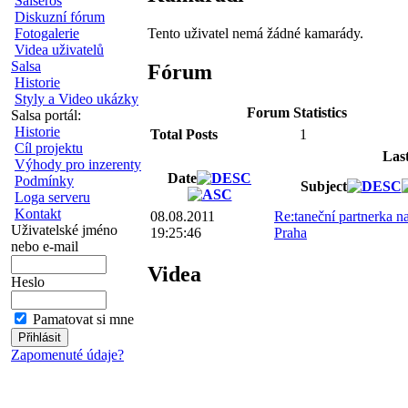
Salseros
Diskuzní fórum
Tento uživatel nemá žádné kamarády.
Fotogalerie
Videa uživatelů
Salsa
Fórum
Historie
Styly a Video ukázky
Forum Statistics
Salsa portál:
Historie
Total Posts
1
Cíl projektu
Las
Výhody pro inzerenty
Date
Podmínky
Subject
Loga serveru
Kontakt
08.08.2011
Re:taneční partnerka na
Uživatelské jméno
19:25:46
Praha
nebo e-mail
Videa
Heslo
Pamatovat si mne
Zapomenuté údaje?