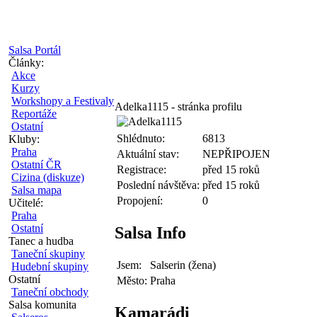
Salsa Portál
Články:
Akce
Kurzy
Workshopy a Festivaly
Adelka1115 - stránka profilu
Reportáže
Ostatní
Shlédnuto:
6813
Kluby:
Praha
Aktuální stav:
NEPŘIPOJEN
Ostatní ČR
Registrace:
před 15 roků
Cizina (diskuze)
Poslední návštěva:
před 15 roků
Salsa mapa
Propojení:
0
Učitelé:
Praha
Ostatní
Salsa Info
Tanec a hudba
Taneční skupiny
Jsem:
Salserin (žena)
Hudební skupiny
Ostatní
Město:
Praha
Taneční obchody
Salsa komunita
Kamarádi