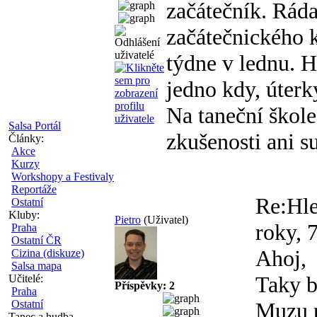
začátečník. Ráda
začátečnického k
týdne v lednu. H
jedno kdy, úterk
Na taneční škol
Salsa Portál
zkušenosti ani s
Články:
Akce
Kurzy
Workshopy a Festivaly
Reportáže
Re:Hle
Ostatní
Kluby:
Pietro
(Uživatel)
roky, 
Praha
Ostatní ČR
Ahoj,
Cizina (diskuze)
Salsa mapa
Taky b
Učitelé:
Příspěvky: 2
Praha
Ostatní
Muzu p
Tanec a hudba