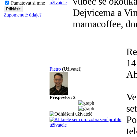
vůbec se okoukat
Pamatovat si mne
Dejvicema a Vin
Zapomenuté údaje?
mamacoffee, dnes
Re
14
Pietro
(Uživatel)
Ah
Ve
Příspěvky: 2
se
Po
te