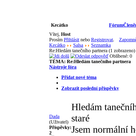
Kecátko
Fórum
Členě
Vítej,
Host
Prosím
Přihlásit
nebo
Registrovat
.
Zapomněl
Kecátko
Salsa
Seznamka
Re:Hledám tanečního partnera (1 zobrazeno
Oblíbené: 0
TÉMA:
Re:Hledám tanečního partnera
Nástroje fóra
Přidat nové téma
Zobrazit poslední příspěvky
Hledám tanečníh
staré
Dada
(Uživatel)
Jsem normální ho
Příspěvky:
2