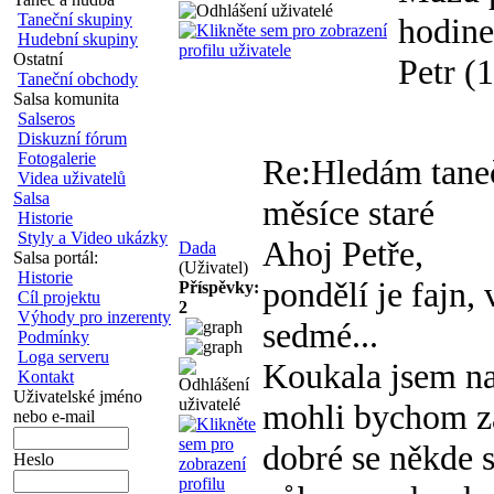
Taneční skupiny
hodine
Hudební skupiny
Ostatní
Petr (
Taneční obchody
Salsa komunita
Salseros
Diskuzní fórum
Fotogalerie
Re:Hledám tane
Videa uživatelů
Salsa
měsíce staré
Historie
Styly a Video ukázky
Ahoj Petře,
Dada
Salsa portál:
(Uživatel)
Historie
pondělí je fajn,
Příspěvky:
Cíl projektu
2
Výhody pro inzerenty
sedmé...
Podmínky
Loga serveru
Koukala jsem na
Kontakt
Uživatelské jméno
mohli bychom zač
nebo e-mail
dobré se někde s
Heslo