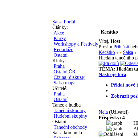
Salsa Portál
Články:
Kecátko
Akce
Kurzy
Vítej,
Host
Workshopy a Festivaly
Prosím
Přihlásit
ne
Reportáže
Kecátko
Salsa
Ostatní
Hledám tanečního p
Kluby:
Praha
TÉMA:
Hledám ta
Ostatní ČR
Nástroje fóra
Cizina (diskuze)
Salsa mapa
Přidat nové 
Učitelé:
Praha
Zobrazit pos
Ostatní
Tanec a hudba
Taneční skupiny
Nela
(Uživatel)
Hudební skupiny
Příspěvky: 4
Ostatní
Hl
Taneční obchody
Ah
Salsa komunita
žá