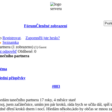
Fórum
Členěné zobrazení
bo
Registrovat
.
Zapomněli jste heslo?
Seznamka
artnera (1 zobrazeno)
(1) Guest
Oblíbené: 0
nečního partnera
téma
lední příspěvky
#883
edám tanečního partnera
17 roky, 4 měsíce staré
oj, jsem začátečnice, umím jen pár kroků, ráda bych se učila dál, spíš 
dné dření kroků dnem i nocí. Hledám někoho,kdo by občas se mnou zaše