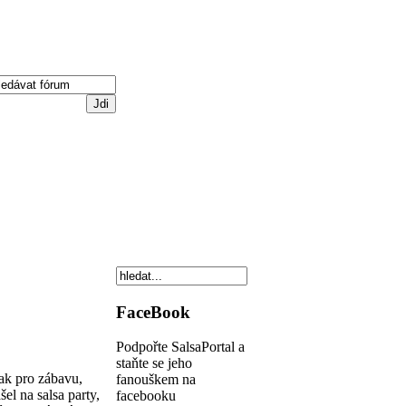
FaceBook
Podpořte SalsaPortal a
staňte se jeho
tak pro zábavu,
fanouškem na
l na salsa party,
facebooku