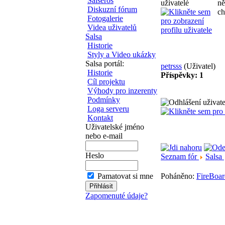
Salseros
ně
Diskuzní fórum
ch
Fotogalerie
Videa uživatelů
Salsa
Historie
Styly a Video ukázky
Salsa portál:
petrsss
(Uživatel)
Historie
Příspěvky: 1
Cíl projektu
Výhody pro inzerenty
Podmínky
Loga serveru
Kontakt
Uživatelské jméno
nebo e-mail
Heslo
Seznam fór
Salsa
Pamatovat si mne
Poháněno:
FireBoar
Zapomenuté údaje?