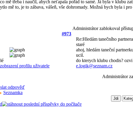
co mě třeba i naučil, abych neťapala pořád to samé. Já byla v klubu zatí
ytlo mě to, je to zábava, vášeň, vše dohromady. Možná bych byla i pro 
Administrátor zablokoval přístu
#973
Re:Hledám tanečního partner
staré
ahoj, hledám taneční partnerku
ucil.
do kterych klubu chodis? ozvi 
e.logik@seznam.cz
Administrátor za
Seznamka
d