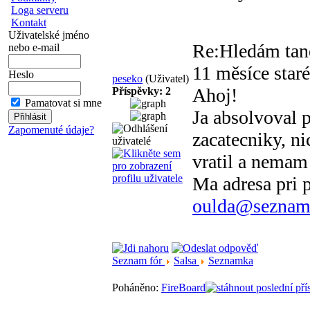
Loga serveru
Kontakt
Uživatelské jméno
Re:Hledám tan
nebo e-mail
11 měsíce staré
Heslo
peseko
(Uživatel)
Ahoj!
Příspěvky: 2
Pamatovat si mne
Ja absolvoval 
Zapomenuté údaje?
zacatecniky, ni
vratil a nemam
Ma adresa pri 
oulda@seznam
Seznam fór
Salsa
Seznamka
Poháněno:
FireBoard