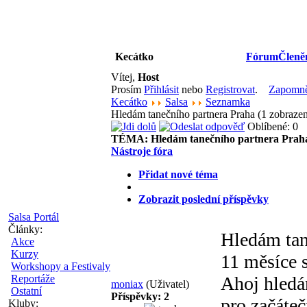
Kecátko
Fórum
Členě
Vítej,
Host
Prosím
Přihlásit
nebo
Registrovat
.
Zapomněl
Kecátko
Salsa
Seznamka
Hledám tanečního partnera Praha (1 zobraze
Oblíbené: 0
TÉMA:
Hledám tanečního partnera Prah
Nástroje fóra
Přidat nové téma
Zobrazit poslední příspěvky
Salsa Portál
Články:
Hledám tan
Akce
Kurzy
11 měsíce s
Workshopy a Festivaly
Reportáže
Ahoj hledá
moniax
(Uživatel)
Ostatní
Příspěvky: 2
pro začáte
Kluby: