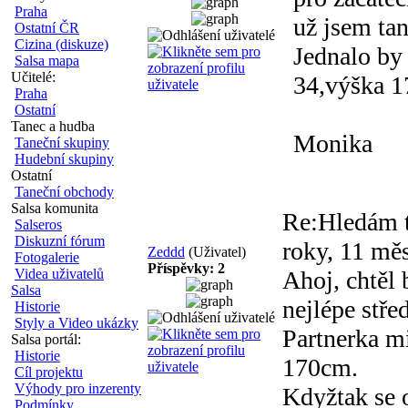
Praha
už jsem tan
Ostatní ČR
Cizina (diskuze)
Jednalo by 
Salsa mapa
Učitelé:
34,výška 1
Praha
Ostatní
Tanec a hudba
Monika
Taneční skupiny
Hudební skupiny
Ostatní
Taneční obchody
Salsa komunita
Re:Hledám t
Salseros
Diskuzní fórum
roky, 11 měs
Zeddd
(Uživatel)
Fotogalerie
Příspěvky: 2
Videa uživatelů
Ahoj, chtěl 
Salsa
nejlépe střed
Historie
Styly a Video ukázky
Partnerka mi
Salsa portál:
Historie
170cm.
Cíl projektu
Výhody pro inzerenty
Kdyžtak se 
Podmínky