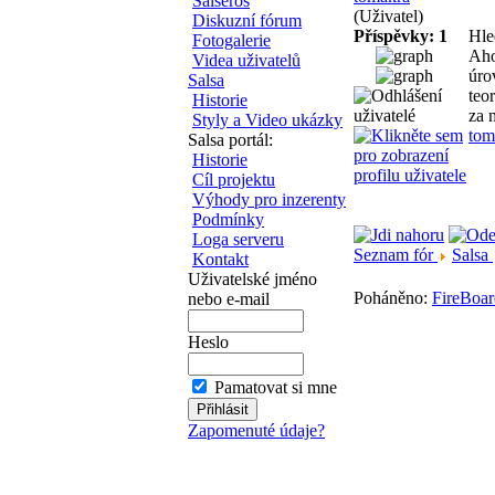
Salseros
(Uživatel)
Diskuzní fórum
Příspěvky: 1
Hle
Fotogalerie
Aho
Videa uživatelů
úro
Salsa
teo
Historie
za 
Styly a Video ukázky
tom
Salsa portál:
Historie
Cíl projektu
Výhody pro inzerenty
Podmínky
Loga serveru
Seznam fór
Salsa
Kontakt
Uživatelské jméno
Poháněno:
FireBoar
nebo e-mail
Heslo
Pamatovat si mne
Zapomenuté údaje?