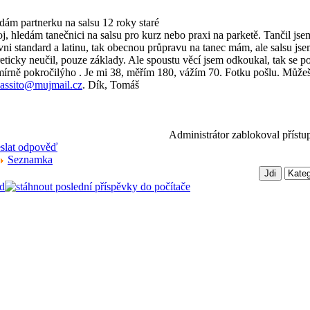
dám partnerku na salsu
12 roky staré
j, hledám tanečnici na salsu pro kurz nebo praxi na parketě. Tančil js
vni standard a latinu, tak obecnou průpravu na tanec mám, ale salsu js
reticky neučil, pouze základy. Ale spoustu věcí jsem odkoukal, tak se 
mírně pokročilýho
. Je mi 38, měřím 180, vážím 70. Fotku pošlu. Můžeš 
assito@mujmail.cz
. Dík, Tomáš
Administrátor zablokoval přístu
Seznamka
d