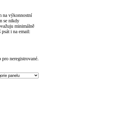
em na výkonnostní
em se nikdy
považuju minimálně
psát i na email:
p pro neregistrované.