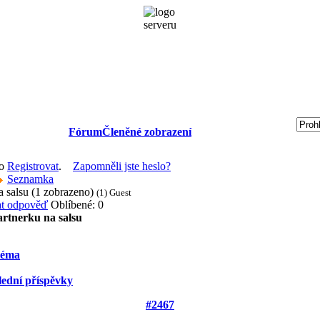
Fórum
Členěné zobrazení
bo
Registrovat
.
Zapomněli jste heslo?
Seznamka
a salsu (1 zobrazeno)
(1) Guest
Oblíbené: 0
rtnerku na salsu
téma
lední příspěvky
#2467