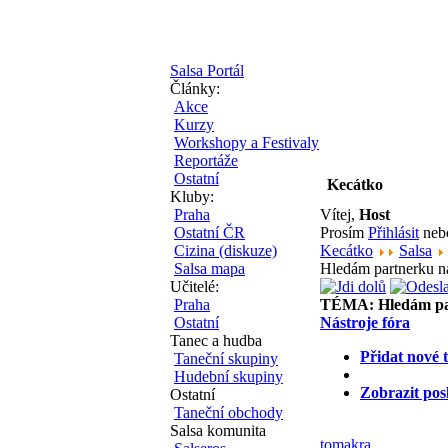
Salsa Portál
Články:
Akce
Kurzy
Workshopy a Festivaly
Reportáže
Ostatní
Kecátko
Kluby:
Praha
Vítej,
Host
Ostatní ČR
Prosím
Přihlásit
ne
Cizina (diskuze)
Kecátko
Salsa
Salsa mapa
Hledám partnerku n
Učitelé:
Praha
TÉMA:
Hledám pa
Ostatní
Nástroje fóra
Tanec a hudba
Přidat nové 
Taneční skupiny
Hudební skupiny
Zobrazit pos
Ostatní
Taneční obchody
Salsa komunita
tomakra