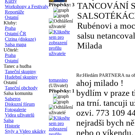
Kurzy
TANCOVÁNÍ SA
Příspěvky: 3
Workshopy a Festivaly
Reportáže
SALSOTÉKÁCH. 
Ostatní
Kluby:
Rubénovi a moc 
Praha
salsu netancova
Ostatní ČR
Cizina (diskuze)
Milada
Salsa mapa
Učitelé:
Praha
Ostatní
Tanec a hudba
Taneční skupiny
Re:Hledám PARTNERA na 
Hudební skupiny
tomassino
ahoj milado !
Ostatní
(Uživatel)
Taneční obchody
bydlím v praze t
Příspěvky: 1
Salsa komunita
Salseros
na trní. tancuji u
Diskuzní fórum
Fotogalerie
ozvi. 773 109 4
Videa uživatelů
Salsa
nejradši bych ně
Historie
nebo o víkendu,
Styly a Video ukázky