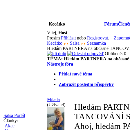
Kecátko
Fórum
Členě
Vítej,
Host
Prosím
Přihlásit
nebo
Registrovat
.
Zapomněl
Kecátko
Salsa
Seznamka
Hledám PARTNERA na občasné TANCOVÁ
Oblíbené: 0
TÉMA:
Hledám PARTNERA na občas
Nástroje fóra
Přidat nové téma
Zobrazit poslední příspěvky
Milada
(Uživatel)
Hledám PARTNE
TANCOVÁNÍ 
Salsa Portál
Články:
Ahoj, hledám 
Akce