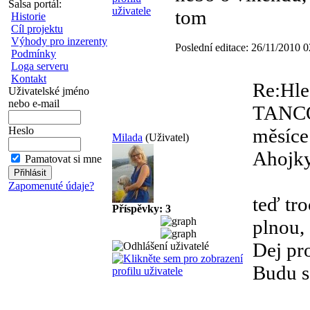
Salsa portál:
tom
Historie
Cíl projektu
Výhody pro inzerenty
Poslední editace: 26/11/2010 
Podmínky
Loga serveru
Kontakt
Re:Hl
Uživatelské jméno
nebo e-mail
TANC
Heslo
měsíce
Milada
(Uživatel)
Ahojk
Pamatovat si mne
Zapomenuté údaje?
teď tr
Příspěvky: 3
plnou,
Dej pr
Budu se