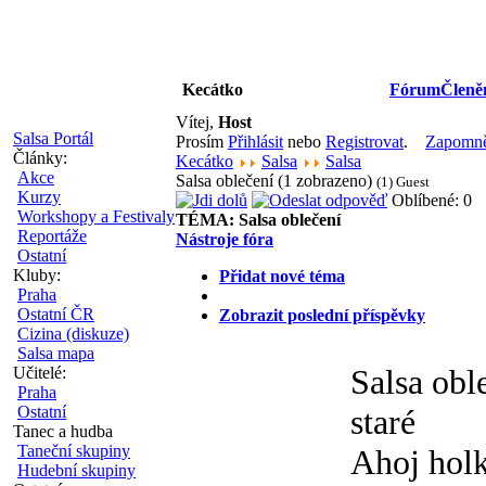
Kecátko
Fórum
Členě
Vítej,
Host
Salsa Portál
Prosím
Přihlásit
nebo
Registrovat
.
Zapomněl
Články:
Kecátko
Salsa
Salsa
Akce
Salsa oblečení (1 zobrazeno)
(1) Guest
Kurzy
Oblíbené: 0
Workshopy a Festivaly
TÉMA:
Salsa oblečení
Reportáže
Nástroje fóra
Ostatní
Kluby:
Přidat nové téma
Praha
Ostatní ČR
Zobrazit poslední příspěvky
Cizina (diskuze)
Salsa mapa
Salsa obl
Učitelé:
Praha
Ostatní
staré
Tanec a hudba
Taneční skupiny
Ahoj holk
Hudební skupiny