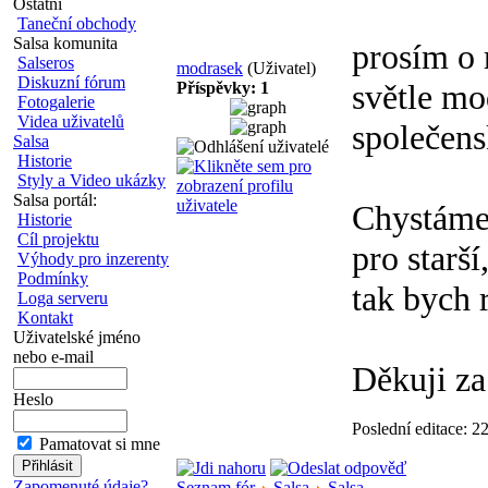
Ostatní
Taneční obchody
Salsa komunita
prosím o 
Salseros
modrasek
(Uživatel)
Diskuzní fórum
světle mo
Příspěvky: 1
Fotogalerie
Videa uživatelů
společens
Salsa
Historie
Styly a Video ukázky
Salsa portál:
Chystáme 
Historie
Cíl projektu
pro starší
Výhody pro inzerenty
Podmínky
tak bych 
Loga serveru
Kontakt
Uživatelské jméno
nebo e-mail
Děkuji za
Heslo
Poslední editace: 
Pamatovat si mne
Zapomenuté údaje?
Seznam fór
Salsa
Salsa