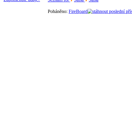
Poháněno:
FireBoard