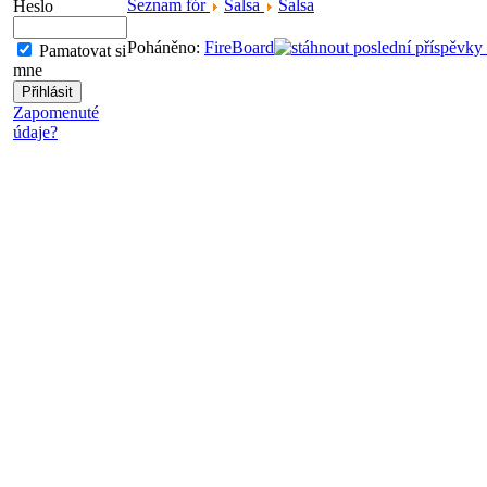
Seznam fór
Salsa
Salsa
Heslo
Poháněno:
FireBoard
Pamatovat si
mne
Zapomenuté
údaje?