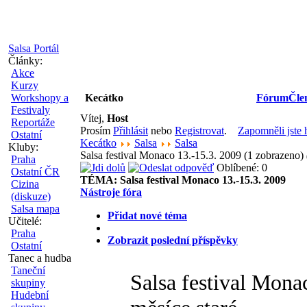
Salsa Portál
Články:
Akce
Kurzy
Workshopy a
Kecátko
Fórum
Čle
Festivaly
Vítej,
Host
Reportáže
Prosím
Přihlásit
nebo
Registrovat
.
Zapomněli jste 
Ostatní
Kecátko
Salsa
Salsa
Kluby:
Salsa festival Monaco 13.-15.3. 2009 (1 zobrazeno)
Praha
Oblíbené: 0
Ostatní ČR
TÉMA:
Salsa festival Monaco 13.-15.3. 2009
Cizina
Nástroje fóra
(diskuze)
Salsa mapa
Přidat nové téma
Učitelé:
Praha
Zobrazit poslední příspěvky
Ostatní
Tanec a hudba
Taneční
Salsa festival Mona
skupiny
Hudební