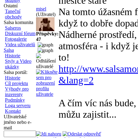
měsíce staré
skupiny
Ostatní
misel
Na tomto úžasném fe
Taneční
(Uživatel)
obchody
když to dobře dopadn
Salsa komunita
Salseros
Nádherné prostředí,
Diskuzní fórum
Příspěvky:
Fotogalerie
47
atmosféra - i když je
Videa uživatelů
Salsa
to!
Historie
Styly a Video
http://www.salsam
ukázky
Salsa portál:
&lang=2
Historie
Cíl projektu
Výhody pro
inzerenty
Podmínky
A čím víc nás bude,
Loga serveru
Kontakt
můžu zajistit...
Uživatelské
jméno nebo e-
mail