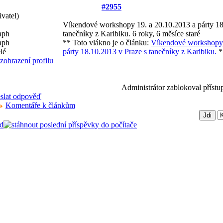
#2955
ivatel)
Víkendové workshopy 19. a 20.10.2013 a párty 18
tanečníky z Karibiku.
6 roky, 6 měsíce staré
** Toto vlákno je o článku:
Víkendové workshopy 
párty 18.10.2013 v Praze s tanečníky z Karibiku.
*
Administrátor zablokoval přístu
Komentáře k článkům
d