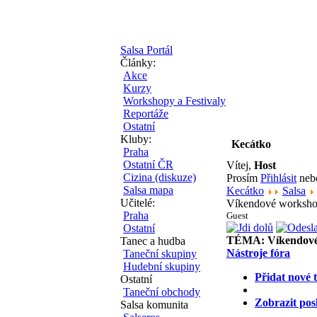
Salsa Portál
Články:
Akce
Kurzy
Workshopy a Festivaly
Reportáže
Ostatní
Kluby:
Kecátko
Praha
Ostatní ČR
Vítej,
Host
Cizina (diskuze)
Prosím
Přihlásit
ne
Salsa mapa
Kecátko
Salsa
Učitelé:
Víkendové workshopy
Praha
Guest
Ostatní
TÉMA:
Víkendové
Tanec a hudba
Nástroje fóra
Taneční skupiny
Hudební skupiny
Přidat nové 
Ostatní
Taneční obchody
Zobrazit pos
Salsa komunita