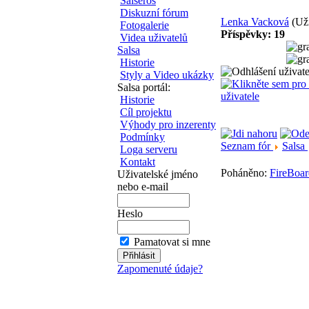
Salseros
Diskuzní fórum
Lenka Vacková
(Už
Fotogalerie
Příspěvky: 19
Videa uživatelů
Salsa
Historie
Styly a Video ukázky
Salsa portál:
Historie
Cíl projektu
Výhody pro inzerenty
Podmínky
Seznam fór
Salsa
Loga serveru
Kontakt
Poháněno:
FireBoar
Uživatelské jméno
nebo e-mail
Heslo
Pamatovat si mne
Zapomenuté údaje?