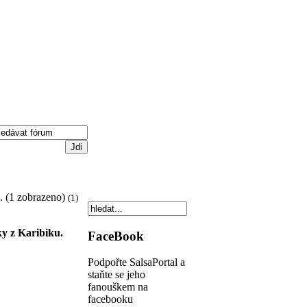
. (1 zobrazeno)
(1)
ky z Karibiku.
FaceBook
Podpořte SalsaPortal a
staňte se jeho
fanouškem na
facebooku