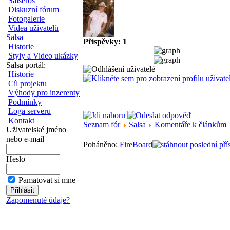
Salseros
Diskuzní fórum
Fotogalerie
Videa uživatelů
Salsa
Příspěvky: 1
Historie
Styly a Video ukázky
Salsa portál:
Historie
Cíl projektu
Výhody pro inzerenty
Podmínky
Loga serveru
Kontakt
Seznam fór
Salsa
Komentáře k článkům
Uživatelské jméno
nebo e-mail
Poháněno:
FireBoard
Heslo
Pamatovat si mne
Zapomenuté údaje?