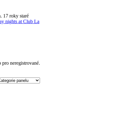
a.
17 roky staré
y nights at Club La
p pro neregistrované.