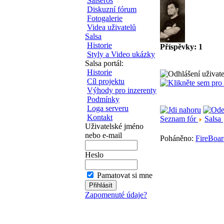
Salseros
Diskuzní fórum
Fotogalerie
Videa uživatelů
Salsa
Historie
Příspěvky: 1
Styly a Video ukázky
Salsa portál:
Historie
Cíl projektu
Výhody pro inzerenty
Podmínky
Loga serveru
Kontakt
Seznam fór
Salsa
Uživatelské jméno
nebo e-mail
Poháněno:
FireBoar
Heslo
Pamatovat si mne
Zapomenuté údaje?