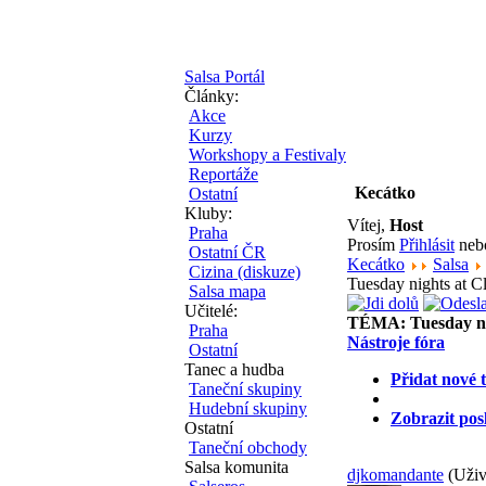
Salsa Portál
Články:
Akce
Kurzy
Workshopy a Festivaly
Reportáže
Kecátko
Ostatní
Kluby:
Vítej,
Host
Praha
Prosím
Přihlásit
ne
Ostatní ČR
Kecátko
Salsa
Cizina (diskuze)
Tuesday nights at 
Salsa mapa
Učitelé:
TÉMA:
Tuesday n
Praha
Nástroje fóra
Ostatní
Tanec a hudba
Přidat nové 
Taneční skupiny
Hudební skupiny
Zobrazit pos
Ostatní
Taneční obchody
Salsa komunita
djkomandante
(Uživ