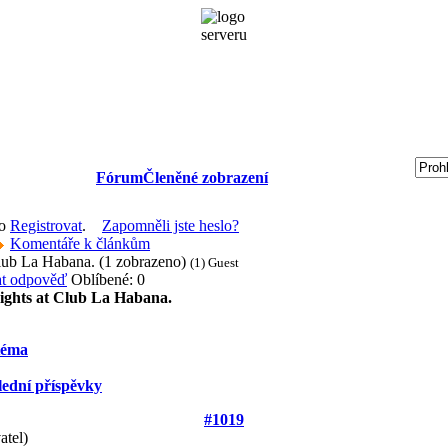
Fórum
Členěné zobrazení
bo
Registrovat
.
Zapomněli jste heslo?
Komentáře k článkům
Club La Habana. (1 zobrazeno)
(1) Guest
Oblíbené: 0
ights at Club La Habana.
téma
lední příspěvky
#1019
atel)