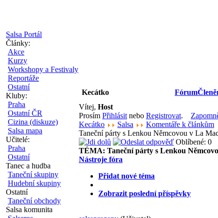
Salsa Portál
Články:
Akce
Kurzy
Workshopy a Festivaly
Reportáže
Ostatní
Kecátko
Fórum
Členě
Kluby:
Praha
Vítej,
Host
Ostatní ČR
Prosím
Přihlásit
nebo
Registrovat
.
Zapomněl
Cizina (diskuze)
Kecátko
Salsa
Komentáře k článkům
Salsa mapa
Taneční párty s Lenkou Němcovou v La Mac
Učitelé:
Oblíbené: 0
Praha
TÉMA:
Taneční párty s Lenkou Němcov
Ostatní
Nástroje fóra
Tanec a hudba
Taneční skupiny
Přidat nové téma
Hudební skupiny
Ostatní
Zobrazit poslední příspěvky
Taneční obchody
Salsa komunita