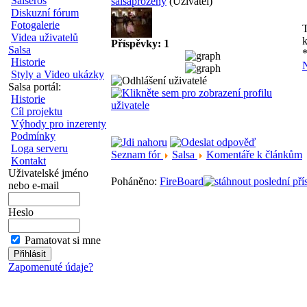
Salseros
salsaprozeny
(Uživatel)
Diskuzní fórum
Fotogalerie
Videa uživatelů
Příspěvky: 1
Salsa
*
Historie
Styly a Video ukázky
Salsa portál:
Historie
Cíl projektu
Výhody pro inzerenty
Podmínky
Loga serveru
Seznam fór
Salsa
Komentáře k článkům
Kontakt
Uživatelské jméno
Poháněno:
FireBoard
nebo e-mail
Heslo
Pamatovat si mne
Zapomenuté údaje?