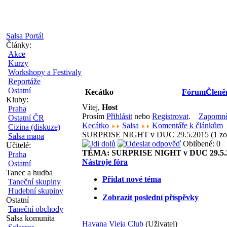
Salsa Portál
Články:
Akce
Kurzy
Workshopy a Festivaly
Reportáže
Ostatní
Kecátko
Fórum
Členě
Kluby:
Vítej,
Host
Praha
Prosím
Přihlásit
nebo
Registrovat
.
Zapomněl
Ostatní ČR
Kecátko
Salsa
Komentáře k článkům
Cizina (diskuze)
SURPRISE NIGHT v DUC 29.5.2015 (1 zo
Salsa mapa
Oblíbené: 0
Učitelé:
TÉMA:
SURPRISE NIGHT v DUC 29.5.
Praha
Nástroje fóra
Ostatní
Tanec a hudba
Přidat nové téma
Taneční skupiny
Hudební skupiny
Zobrazit poslední příspěvky
Ostatní
Taneční obchody
Salsa komunita
Havana Vieja Club
(Uživatel)