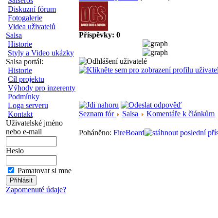
Salseros
Diskuzní fórum
Fotogalerie
Videa uživatelů
Příspěvky: 0
Salsa
Historie
Styly a Video ukázky
Salsa portál:
Historie
Cíl projektu
Výhody pro inzerenty
Podmínky
Loga serveru
Seznam fór
Salsa
Komentáře k článkům
Kontakt
Uživatelské jméno
nebo e-mail
Poháněno:
FireBoard
Heslo
Pamatovat si mne
Zapomenuté údaje?