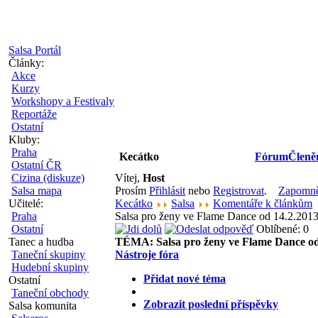
Salsa Portál
Články:
Akce
Kurzy
Workshopy a Festivaly
Reportáže
Ostatní
Kluby:
Praha
Kecátko
Fórum
Členě
Ostatní ČR
Cizina (diskuze)
Vítej,
Host
Salsa mapa
Prosím
Přihlásit
nebo
Registrovat
.
Zapomněl
Učitelé:
Kecátko
Salsa
Komentáře k článkům
Praha
Salsa pro ženy ve Flame Dance od 14.2.201
Ostatní
Oblíbené: 0
Tanec a hudba
TÉMA:
Salsa pro ženy ve Flame Dance od
Taneční skupiny
Nástroje fóra
Hudební skupiny
Přidat nové téma
Ostatní
Taneční obchody
Zobrazit poslední příspěvky
Salsa komunita