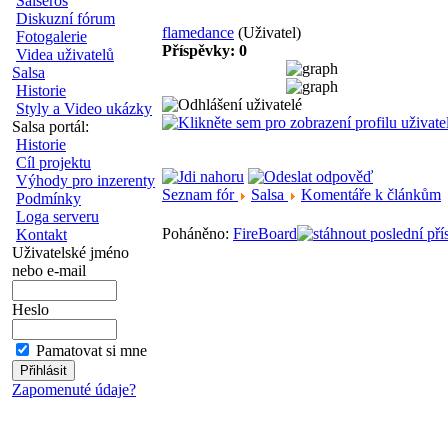
Salseros
Diskuzní fórum
flamedance
(Uživatel)
Fotogalerie
Příspěvky: 0
Videa uživatelů
Salsa
Historie
Styly a Video ukázky
Salsa portál:
Historie
Cíl projektu
Výhody pro inzerenty
Seznam fór
Salsa
Komentáře k článkům
Podmínky
Loga serveru
Poháněno:
FireBoard
Kontakt
Uživatelské jméno
nebo e-mail
Heslo
Pamatovat si mne
Zapomenuté údaje?