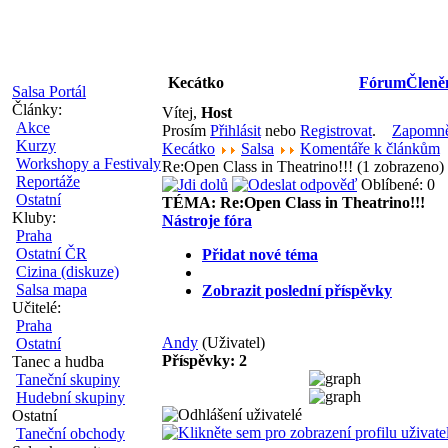
Kecátko
Fórum
Členě
Salsa Portál
Články:
Vítej,
Host
Akce
Prosím
Přihlásit
nebo
Registrovat
.
Zapomněl
Kurzy
Kecátko
Salsa
Komentáře k článkům
Workshopy a Festivaly
Re:Open Class in Theatrino!!! (1 zobrazeno)
Reportáže
Oblíbené: 0
Ostatní
TÉMA:
Re:Open Class in Theatrino!!!
Kluby:
Nástroje fóra
Praha
Ostatní ČR
Přidat nové téma
Cizina (diskuze)
Salsa mapa
Zobrazit poslední příspěvky
Učitelé:
Praha
Andy
(Uživatel)
Ostatní
Příspěvky: 2
Tanec a hudba
Taneční skupiny
Hudební skupiny
Ostatní
Taneční obchody