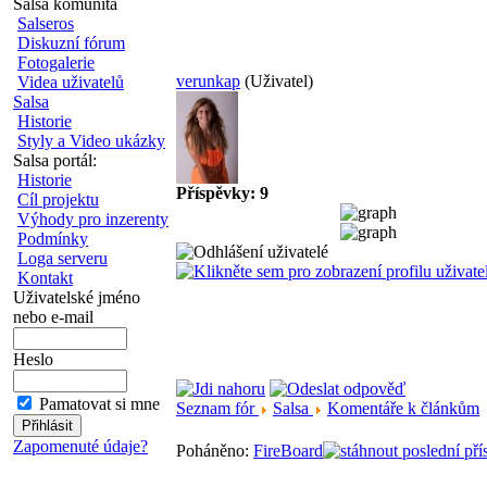
Salsa komunita
Salseros
Diskuzní fórum
Fotogalerie
verunkap
(Uživatel)
Videa uživatelů
Salsa
Historie
Styly a Video ukázky
Salsa portál:
Historie
Příspěvky: 9
Cíl projektu
Výhody pro inzerenty
Podmínky
Loga serveru
Kontakt
Uživatelské jméno
nebo e-mail
Heslo
Pamatovat si mne
Seznam fór
Salsa
Komentáře k článkům
Zapomenuté údaje?
Poháněno:
FireBoard