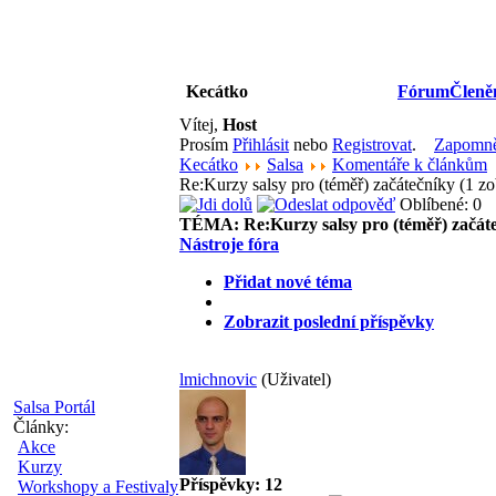
Kecátko
Fórum
Členě
Vítej,
Host
Prosím
Přihlásit
nebo
Registrovat
.
Zapomněl
Kecátko
Salsa
Komentáře k článkům
Re:Kurzy salsy pro (téměř) začátečníky (1 z
Oblíbené: 0
TÉMA:
Re:Kurzy salsy pro (téměř) začát
Nástroje fóra
Přidat nové téma
Zobrazit poslední příspěvky
lmichnovic
(Uživatel)
Salsa Portál
Články:
Akce
Kurzy
Příspěvky: 12
Workshopy a Festivaly