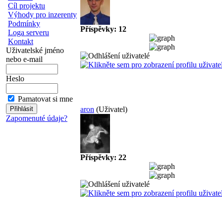
Cíl projektu
Výhody pro inzerenty
Podmínky
Příspěvky: 12
Loga serveru
Kontakt
Uživatelské jméno
nebo e-mail
Heslo
Pamatovat si mne
aron
(Uživatel)
Zapomenuté údaje?
Příspěvky: 22