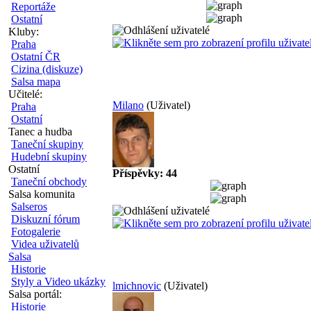
Reportáže
Ostatní
Kluby:
Praha
Ostatní ČR
Cizina (diskuze)
Salsa mapa
Učitelé:
Milano
(Uživatel)
Praha
Ostatní
Tanec a hudba
Taneční skupiny
Hudební skupiny
Ostatní
Příspěvky: 44
Taneční obchody
Salsa komunita
Salseros
Diskuzní fórum
Fotogalerie
Videa uživatelů
Salsa
Historie
Styly a Video ukázky
lmichnovic
(Uživatel)
Salsa portál:
Historie