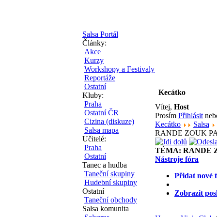
Salsa Portál
Články:
Akce
Kurzy
Workshopy a Festivaly
Reportáže
Ostatní
Kecátko
Kluby:
Praha
Vítej,
Host
Ostatní ČR
Prosím
Přihlásit
ne
Cizina (diskuze)
Kecátko
Salsa
Salsa mapa
RANDE ZOUK PARTY
Učitelé:
Praha
TÉMA:
RANDE ZO
Ostatní
Nástroje fóra
Tanec a hudba
Taneční skupiny
Přidat nové 
Hudební skupiny
Ostatní
Zobrazit pos
Taneční obchody
Salsa komunita