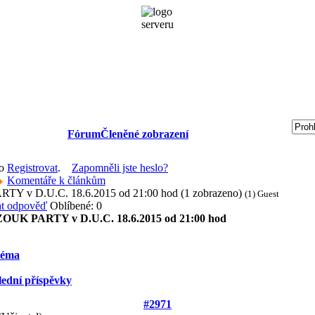
Fórum
Členěné zobrazení
bo
Registrovat
.
Zapomněli jste heslo?
Komentáře k článkům
 v D.U.C. 18.6.2015 od 21:00 hod (1 zobrazeno)
(1) Guest
Oblíbené: 0
UK PARTY v D.U.C. 18.6.2015 od 21:00 hod
téma
lední příspěvky
#2971