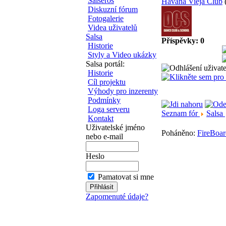
Salseros
Havana Vieja Club
Diskuzní fórum
Fotogalerie
Videa uživatelů
Salsa
Příspěvky: 0
Historie
Styly a Video ukázky
Salsa portál:
Historie
Cíl projektu
Výhody pro inzerenty
Podmínky
Loga serveru
Seznam fór
Salsa
Kontakt
Uživatelské jméno
Poháněno:
FireBoar
nebo e-mail
Heslo
Pamatovat si mne
Zapomenuté údaje?